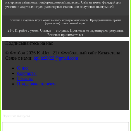
материалы сайта носят информационный характер. Сайт не имеет функций для
участия в азартных играх, размещения ставок или получения выигрышей.
Участие в азартных играх может вызвать игровую зависимость. Придерживайтесь правил
(принципов) ответственной игры.
21+. Играйте с умом. Ставки — это риск. Прогнозы не гарантируют результат.
Решения принимаете вы.
Подписывайтесь на нас
© Футбол 2026 Kpl.kz | 21+ Футбольный сайт Казахстана |
Связь с нами:
kpl.kz2022@gmail.com
О нас
Контакты
Реклама
Поддержка проекта
Лучшие бонусы