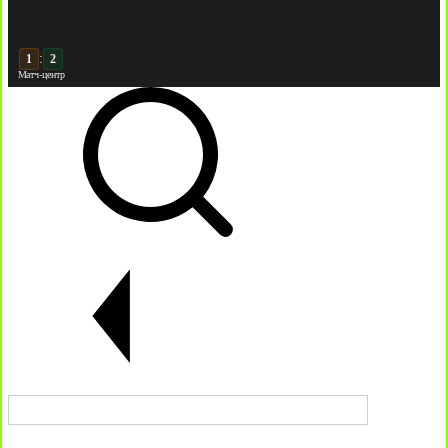
:
2
Матч-центр