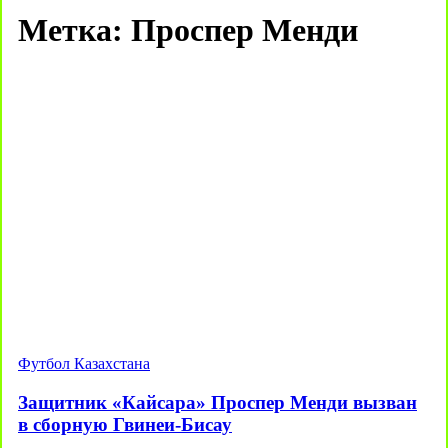
Метка:
Проспер Менди
Футбол Казахстана
Защитник «Кайсара» Проспер Менди вызван
в сборную Гвинеи-Бисау