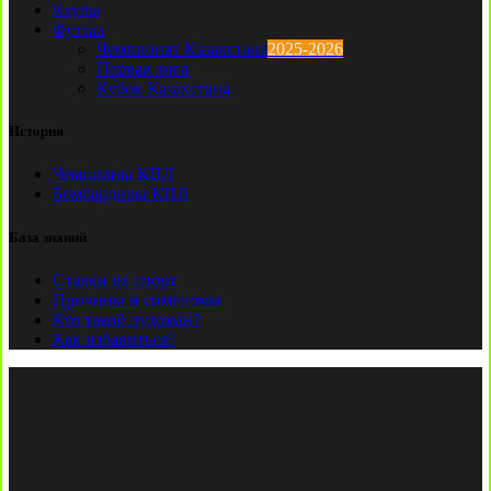
Клубы
Футзал
Чемпионат Казахстана
2025-2026
Первая лига
Кубок Казахстана
История
Чемпионы КПЛ
Бомбардиры КПЛ
База знаний
Ставки на спорт
Причины и симптомы
Кто такой лудоман?
Как избавиться?