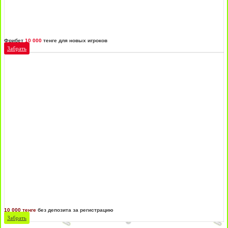
Фрибет
10 000
тенге для новых игроков
Забрать
10 000 тенге
без депозита за регистрацию
Забрать