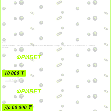
21+
Лицензии №24514359, выданной комитетом индустрии туризма Министерства культуры и спорта Республики Казахстан срок до 27 сентября
2034 года.
ФРИБЕТ
БЕЗ УСЛОВИЙ
10 000 ₸
На сайт
ФРИБЕТ
ЗА ДЕПОЗИТЫ
До 60 000 ₸