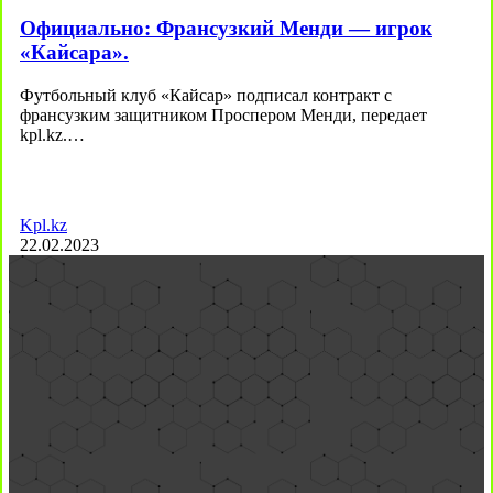
Официально: Франсузкий Менди — игрок
«Кайсара».
Футбольный клуб «Кайсар» подписал контракт с
франсузким защитником Проспером Менди, передает
kpl.kz.…
Kpl.kz
22.02.2023