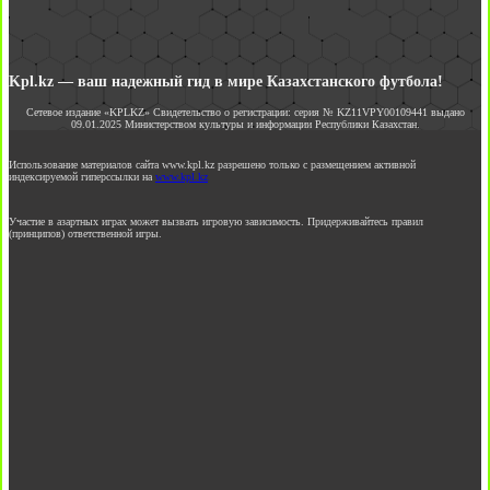
Kpl.kz — ваш надежный гид в мире Казахстанского футбола!
Сетевое издание «KPLKZ» Свидетельство о регистрации: серия № KZ11VPY00109441 выдано
09.01.2025 Министерством культуры и информации Республики Казахстан.
Использование материалов сайта www.kpl.kz разрешено только с размещением активной
индексируемой гиперссылки на
www.kpl.kz
Участие в азартных играх может вызвать игровую зависимость. Придерживайтесь правил
(принципов) ответственной игры.