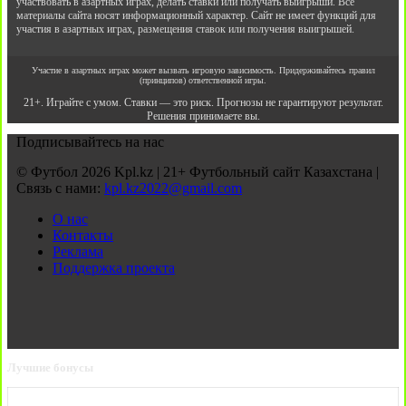
участвовать в азартных играх, делать ставки или получать выигрыши. Все
материалы сайта носят информационный характер. Сайт не имеет функций для
участия в азартных играх, размещения ставок или получения выигрышей.
Участие в азартных играх может вызвать игровую зависимость. Придерживайтесь правил
(принципов) ответственной игры.
21+. Играйте с умом. Ставки — это риск. Прогнозы не гарантируют результат.
Решения принимаете вы.
Подписывайтесь на нас
© Футбол 2026 Kpl.kz | 21+ Футбольный сайт Казахстана |
Связь с нами:
kpl.kz2022@gmail.com
О нас
Контакты
Реклама
Поддержка проекта
Лучшие бонусы