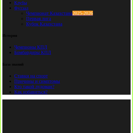
Клубы
Футзал
Чемпионат Казахстана
2025-2026
Первая лига
Кубок Казахстана
История
Чемпионы КПЛ
Бомбардиры КПЛ
База знаний
Ставки на спорт
Причины и симптомы
Кто такой лудоман?
Как избавиться?