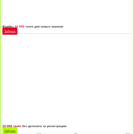
Фрибет
10 000
тенге для новых игроков
Забрать
10 000 тенге
без депозита за регистрацию
Забрать