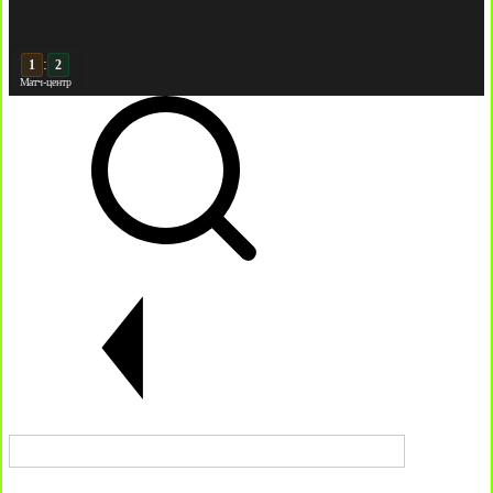
:
2
2
Матч-центр