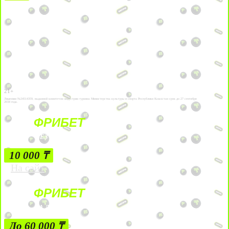
21+
Лицензии №24514359, выданной комитетом индустрии туризма Министерства культуры и спорта Республики Казахстан срок до 27 сентября
2034 года.
ФРИБЕТ
БЕЗ УСЛОВИЙ
10 000 ₸
На сайт
ФРИБЕТ
ЗА ДЕПОЗИТЫ
До 60 000 ₸