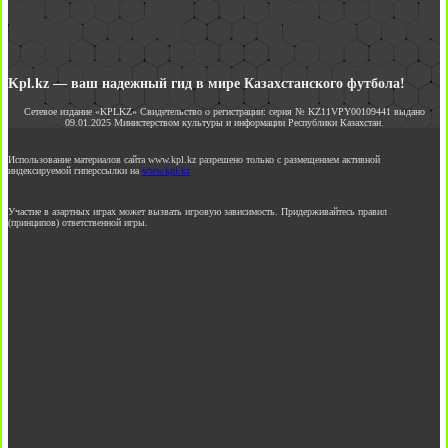
Kpl.kz — ваш надежный гид в мире Казахстанского футбола!
Сетевое издание «KPLKZ» Свидетельство о регистрации: серия № KZ11VPY00109441 выдано
09.01.2025 Министерством культуры и информации Республики Казахстан.
Использование материалов сайта www.kpl.kz разрешено только с размещением активной
индексируемой гиперссылки на
www.kpl.kz
Участие в азартных играх может вызвать игровую зависимость. Придерживайтесь правил
(принципов) ответственной игры.