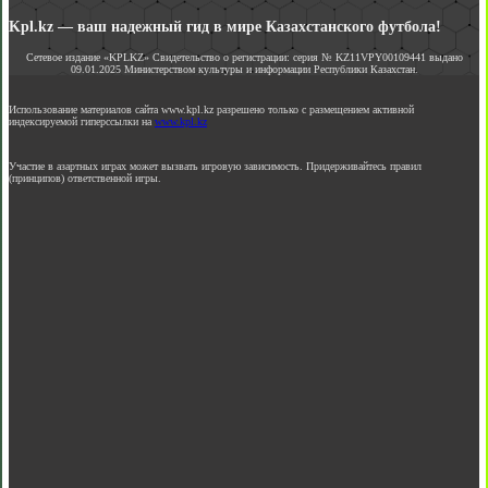
Kpl.kz — ваш надежный гид в мире Казахстанского футбола!
Сетевое издание «KPLKZ» Свидетельство о регистрации: серия № KZ11VPY00109441 выдано
09.01.2025 Министерством культуры и информации Республики Казахстан.
Использование материалов сайта www.kpl.kz разрешено только с размещением активной
индексируемой гиперссылки на
www.kpl.kz
Участие в азартных играх может вызвать игровую зависимость. Придерживайтесь правил
(принципов) ответственной игры.