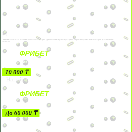
21+
Лицензии №24514359, выданной комитетом индустрии туризма Министерства культуры и спорта Республики Казахстан срок до 27 сентября
2034 года.
ФРИБЕТ
БЕЗ УСЛОВИЙ
10 000 ₸
На сайт
ФРИБЕТ
ЗА ДЕПОЗИТЫ
До 60 000 ₸