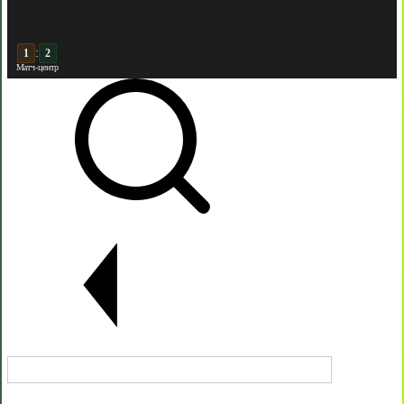
:
2
2
Матч-центр