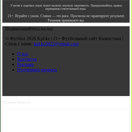
Участие в азартных играх может вызвать игровую зависимость. Придерживайтесь правил
(принципов) ответственной игры.
21+. Играйте с умом. Ставки — это риск. Прогнозы не гарантируют результат.
Решения принимаете вы.
Подписывайтесь на нас
© Футбол 2026 Kpl.kz | 21+ Футбольный сайт Казахстана |
Связь с нами:
kpl.kz2022@gmail.com
О нас
Контакты
Реклама
Поддержка проекта
Лучшие бонусы