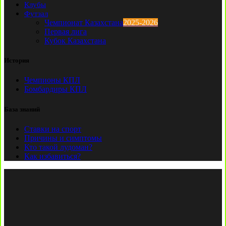
Клубы
Футзал
Чемпионат Казахстана
2025-2026
Первая лига
Кубок Казахстана
История
Чемпионы КПЛ
Бомбардиры КПЛ
База знаний
Ставки на спорт
Причины и симптомы
Кто такой лудоман?
Как избавиться?