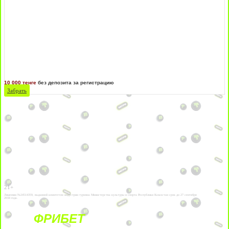
10 000 тенге
без депозита за регистрацию
Забрать
21+
Лицензии №24514359, выданной комитетом индустрии туризма Министерства культуры и спорта Республики Казахстан срок до 27 сентября
2034 года.
ФРИБЕТ