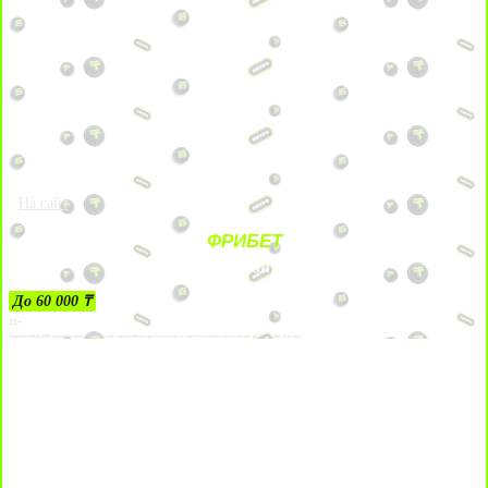
На сайт
ФРИБЕТ
ЗА ДЕПОЗИТЫ
До 60 000 ₸
21+
Лицензии №24514359, выданной комитетом индустрии туризма Министерства культуры и спорта Республики Казахстан срок до 27 сентября 2034 года.