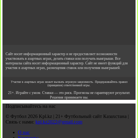
Сайт носит информационный характер и не предоставляет возможности
участвовать в азартных играх, делать ставки или получать выигрыши. Все
материалы сайта носят информационный характер. Сайт не имеет функций для
участия в азартных играх, размещения ставок или получения выигрышей.
Участие в азартных играх может вызвать игровую зависимость. Придерживайтесь правил
(принципов) ответственной игры.
21+. Играйте с умом. Ставки — это риск. Прогнозы не гарантируют результат.
Решения принимаете вы.
Подписывайтесь на нас
© Футбол 2026 Kpl.kz | 21+ Футбольный сайт Казахстана |
Связь с нами:
kpl.kz2022@gmail.com
О нас
Контакты