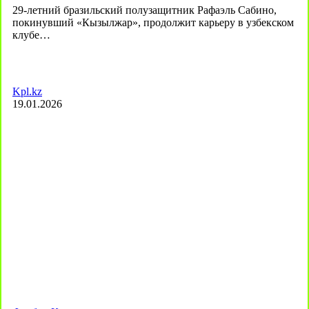
29-летний бразильский полузащитник Рафаэль Сабино,
покинувший «Кызылжар», продолжит карьеру в узбекском
клубе…
Kpl.kz
19.01.2026