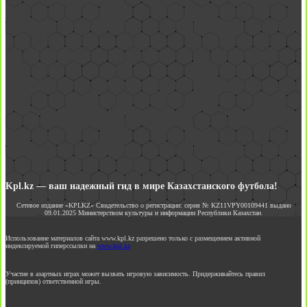
Kpl.kz — ваш надежный гид в мире Казахстанского футбола!
Сетевое издание «KPLKZ» Свидетельство о регистрации: серия № KZ11VPY00109441 выдано
09.01.2025 Министерством культуры и информации Республики Казахстан.
Использование материалов сайта www.kpl.kz разрешено только с размещением активной
индексируемой гиперссылки на
www.kpl.kz
Участие в азартных играх может вызвать игровую зависимость. Придерживайтесь правил
(принципов) ответственной игры.