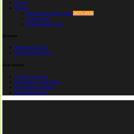
Клубы
Футзал
Чемпионат Казахстана
2025-2026
Первая лига
Кубок Казахстана
История
Чемпионы КПЛ
Бомбардиры КПЛ
База знаний
Ставки на спорт
Причины и симптомы
Кто такой лудоман?
Как избавиться?