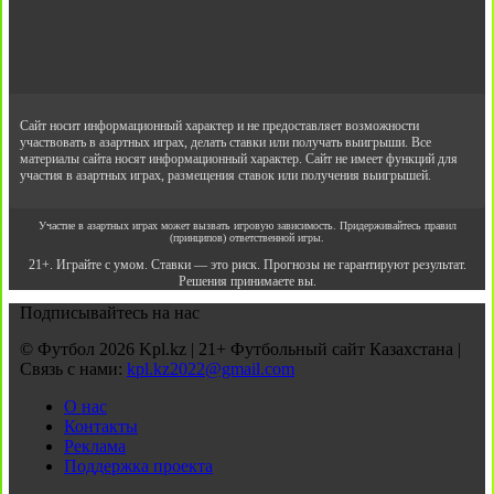
Сайт носит информационный характер и не предоставляет возможности
участвовать в азартных играх, делать ставки или получать выигрыши. Все
материалы сайта носят информационный характер. Сайт не имеет функций для
участия в азартных играх, размещения ставок или получения выигрышей.
Участие в азартных играх может вызвать игровую зависимость. Придерживайтесь правил
(принципов) ответственной игры.
21+. Играйте с умом. Ставки — это риск. Прогнозы не гарантируют результат.
Решения принимаете вы.
Подписывайтесь на нас
© Футбол 2026 Kpl.kz | 21+ Футбольный сайт Казахстана |
Связь с нами:
kpl.kz2022@gmail.com
О нас
Контакты
Реклама
Поддержка проекта