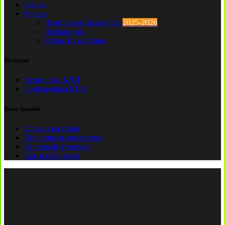
Клубы
Футзал
Чемпионат Казахстана
2025-2026
Первая лига
Кубок Казахстана
История
Чемпионы КПЛ
Бомбардиры КПЛ
База знаний
Ставки на спорт
Причины и симптомы
Кто такой лудоман?
Как избавиться?