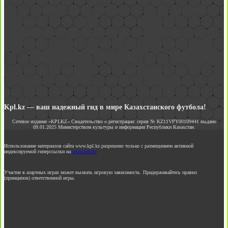
Kpl.kz — ваш надежный гид в мире Казахстанского футбола!
Сетевое издание «KPLKZ» Свидетельство о регистрации: серия № KZ11VPY00109441 выдано
09.01.2025 Министерством культуры и информации Республики Казахстан.
Использование материалов сайта www.kpl.kz разрешено только с размещением активной
индексируемой гиперссылки на
www.kpl.kz
Участие в азартных играх может вызвать игровую зависимость. Придерживайтесь правил
(принципов) ответственной игры.