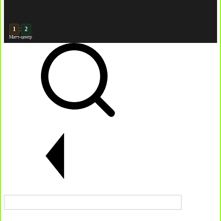
:
2
2
Матч-центр