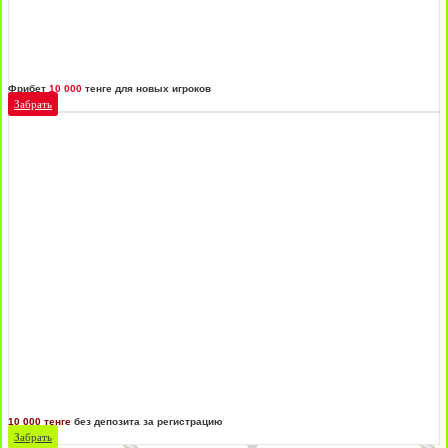
Фрибет
10 000
тенге для новых игроков
Забрать
10 000 тенге
без депозита за регистрацию
Забрать