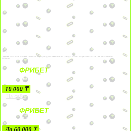
21+
Лицензии №24514359, выданной комитетом индустрии туризма Министерства культуры и спорта Республики Казахстан срок до 27 сентября
2034 года.
ФРИБЕТ
БЕЗ УСЛОВИЙ
10 000 ₸
На сайт
ФРИБЕТ
ЗА ДЕПОЗИТЫ
До 60 000 ₸