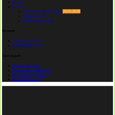
Клубы
Футзал
Чемпионат Казахстана
2025-2026
Первая лига
Кубок Казахстана
История
Чемпионы КПЛ
Бомбардиры КПЛ
База знаний
Ставки на спорт
Причины и симптомы
Кто такой лудоман?
Как избавиться?