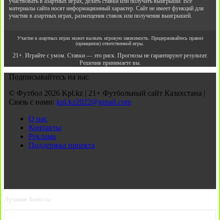
участвовать в азартных играх, делать ставки или получать выигрыши. Все
материалы сайта носят информационный характер. Сайт не имеет функций для
участия в азартных играх, размещения ставок или получения выигрышей.
Участие в азартных играх может вызвать игровую зависимость. Придерживайтесь правил
(принципов) ответственной игры.
21+. Играйте с умом. Ставки — это риск. Прогнозы не гарантируют результат.
Решения принимаете вы.
Подписывайтесь на нас
© Футбол 2026 Kpl.kz | 21+ Футбольный сайт Казахстана |
Связь с нами:
kpl.kz2022@gmail.com
О нас
Контакты
Реклама
Поддержка проекта
Лучшие бонусы