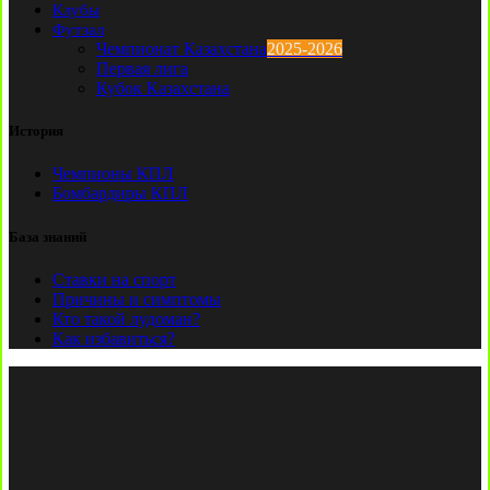
Клубы
Футзал
Чемпионат Казахстана
2025-2026
Первая лига
Кубок Казахстана
История
Чемпионы КПЛ
Бомбардиры КПЛ
База знаний
Ставки на спорт
Причины и симптомы
Кто такой лудоман?
Как избавиться?