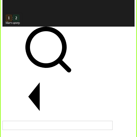
:
2
2
Матч-центр