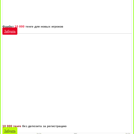
Фрибет
10 000
тенге для новых игроков
Забрать
10 000 тенге
без депозита за регистрацию
Забрать