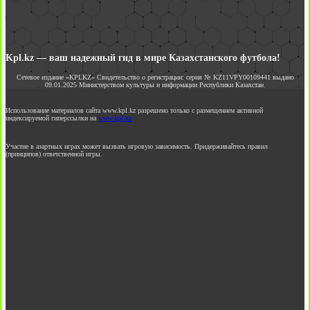
Kpl.kz — ваш надежный гид в мире Казахстанского футбола!
Сетевое издание «KPLKZ» Свидетельство о регистрации: серия № KZ11VPY00109441 выдано
09.01.2025 Министерством культуры и информации Республики Казахстан.
Использование материалов сайта www.kpl.kz разрешено только с размещением активной
индексируемой гиперссылки на
www.kpl.kz
Участие в азартных играх может вызвать игровую зависимость. Придерживайтесь правил
(принципов) ответственной игры.