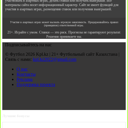
участвовать в азартных играх, делать ставки или получать выигрыши. Все
материалы сайта носят информационный характер. Сайт не имеет функций для
участия в азартных играх, размещения ставок или получения выигрышей.
Участие в азартных играх может вызвать игровую зависимость. Придерживайтесь правил
(принципов) ответственной игры.
21+. Играйте с умом. Ставки — это риск. Прогнозы не гарантируют результат.
Решения принимаете вы.
Подписывайтесь на нас
© Футбол 2026 Kpl.kz | 21+ Футбольный сайт Казахстана |
Связь с нами:
kpl.kz2022@gmail.com
О нас
Контакты
Реклама
Поддержка проекта
Лучшие бонусы