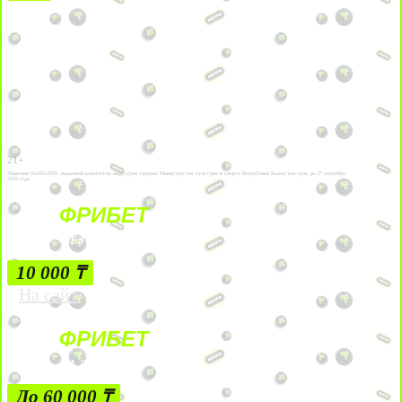
21+
Лицензии №24514359, выданной комитетом индустрии туризма Министерства культуры и спорта Республики Казахстан срок до 27 сентября
2034 года.
ФРИБЕТ
БЕЗ УСЛОВИЙ
10 000 ₸
На сайт
ФРИБЕТ
ЗА ДЕПОЗИТЫ
До 60 000 ₸