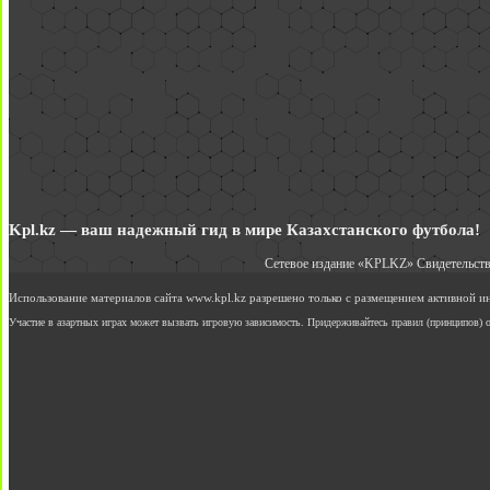
Kpl.kz — ваш надежный гид в мире Казахстанского футбола!
Сетевое издание «KPLKZ» Свидетельств
Использование материалов сайта www.kpl.kz разрешено только с размещением активной 
Участие в азартных играх может вызвать игровую зависимость. Придерживайтесь правил (принципов) о