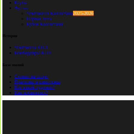
Клубы
Футзал
Чемпионат Казахстана
2025-2026
Первая лига
Кубок Казахстана
История
Чемпионы КПЛ
Бомбардиры КПЛ
База знаний
Ставки на спорт
Причины и симптомы
Кто такой лудоман?
Как избавиться?