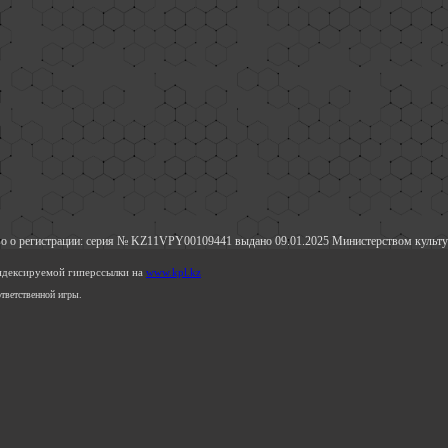
о о регистрации: серия № KZ11VPY00109441 выдано 09.01.2025 Министерством культу
индексируемой гиперссылки на
www.kpl.kz
тветственной игры.