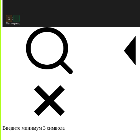
:
2
2
Матч-центр
Введите минимум 3 символа