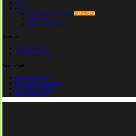
Клубы
Футзал
Чемпионат Казахстана
2025-2026
Первая лига
Кубок Казахстана
История
Чемпионы КПЛ
Бомбардиры КПЛ
База знаний
Ставки на спорт
Причины и симптомы
Кто такой лудоман?
Как избавиться?