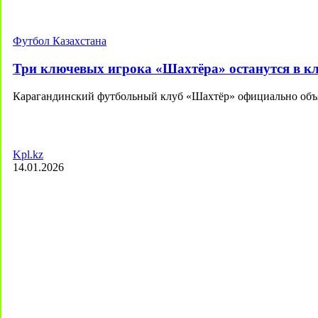
Футбол Казахстана
Три ключевых игрока «Шахтёра» останутся в кл
Карагандинский футбольный клуб «Шахтёр» официально объя
Kpl.kz
14.01.2026