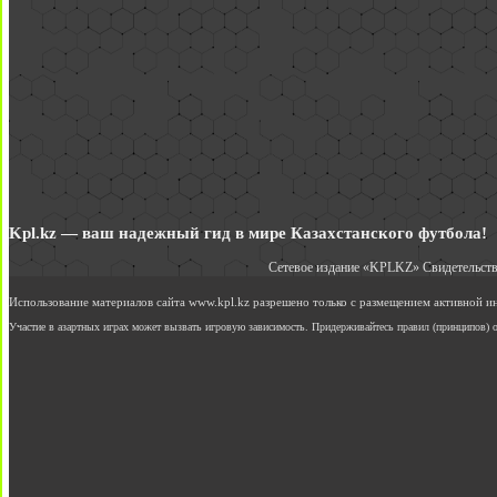
Kpl.kz — ваш надежный гид в мире Казахстанского футбола!
Сетевое издание «KPLKZ» Свидетельств
Использование материалов сайта www.kpl.kz разрешено только с размещением активной 
Участие в азартных играх может вызвать игровую зависимость. Придерживайтесь правил (принципов) о