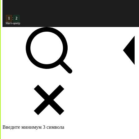
:
2
2
Матч-центр
Введите минимум 3 символа