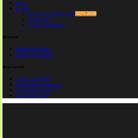
Клубы
Футзал
Чемпионат Казахстана
2025-2026
Первая лига
Кубок Казахстана
История
Чемпионы КПЛ
Бомбардиры КПЛ
База знаний
Ставки на спорт
Причины и симптомы
Кто такой лудоман?
Как избавиться?