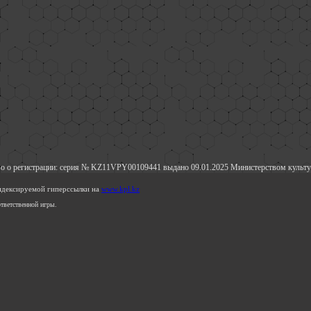
о о регистрации: серия № KZ11VPY00109441 выдано 09.01.2025 Министерством культу
индексируемой гиперссылки на
www.kpl.kz
тветственной игры.