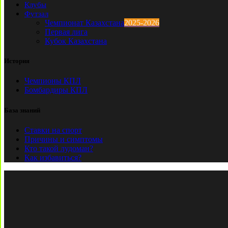
Клубы
Футзал
Чемпионат Казахстана
2025-2026
Первая лига
Кубок Казахстана
История
Чемпионы КПЛ
Бомбардиры КПЛ
База знаний
Ставки на спорт
Причины и симптомы
Кто такой лудоман?
Как избавиться?