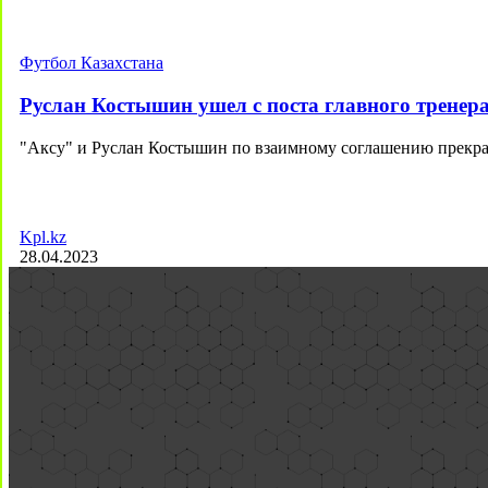
Футбол Казахстана
Руслан Костышин ушел с поста главного тренер
"Аксу" и Руслан Костышин по взаимному соглашению прекр
Kpl.kz
28.04.2023