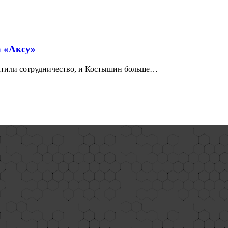
а «Аксу»
атили сотрудничество, и Костышин больше…