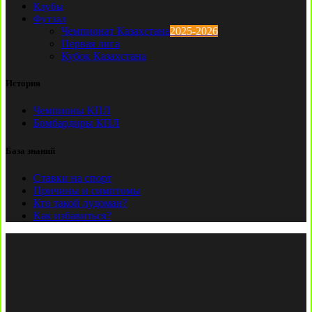
Клубы
Футзал
Чемпионат Казахстана
2025-2026
Первая лига
Кубок Казахстана
История
Чемпионы КПЛ
Бомбардиры КПЛ
База знаний
Ставки на спорт
Причины и симптомы
Кто такой лудоман?
Как избавиться?