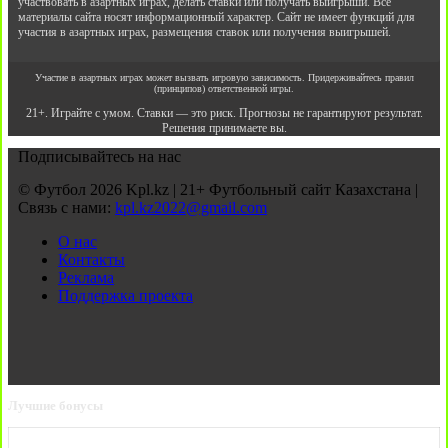
участвовать в азартных играх, делать ставки или получать выигрыши. Все
материалы сайта носят информационный характер. Сайт не имеет функций для
участия в азартных играх, размещения ставок или получения выигрышей.
Участие в азартных играх может вызвать игровую зависимость. Придерживайтесь правил
(принципов) ответственной игры.
21+. Играйте с умом. Ставки — это риск. Прогнозы не гарантируют результат.
Решения принимаете вы.
Подписывайтесь на нас
© Футбол 2026 Kpl.kz | 21+ Футбольный сайт Казахстана |
Связь с нами:
kpl.kz2022@gmail.com
О нас
Контакты
Реклама
Поддержка проекта
Лучшие бонусы