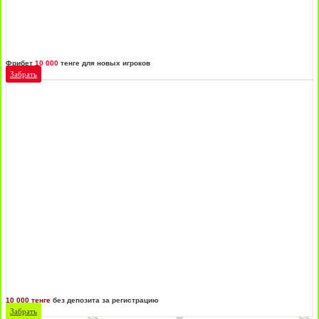
Фрибет
10 000
тенге для новых игроков
Забрать
10 000 тенге
без депозита за регистрацию
Забрать