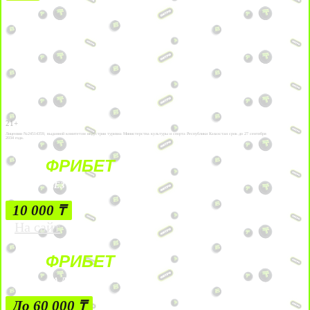
21+
Лицензии №24514359, выданной комитетом индустрии туризма Министерства культуры и спорта Республики Казахстан срок до 27 сентября
2034 года.
ФРИБЕТ
БЕЗ УСЛОВИЙ
10 000 ₸
На сайт
ФРИБЕТ
ЗА ДЕПОЗИТЫ
До 60 000 ₸