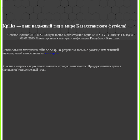
Kpl.kz — ваш надежный гид в мире Казахстанского футбола!
Сетевое издание «KPLKZ» Свидетельство о регистрации: серия № KZ11VPY00109441 выдано
09.01.2025 Министерством культуры и информации Республики Казахстан.
Использование материалов сайта www.kpl.kz разрешено только с размещением активной
индексируемой гиперссылки на
www.kpl.kz
Участие в азартных играх может вызвать игровую зависимость. Придерживайтесь правил
(принципов) ответственной игры.