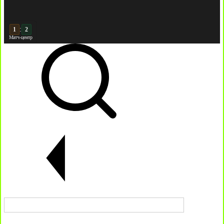
:
2
2
Матч-центр