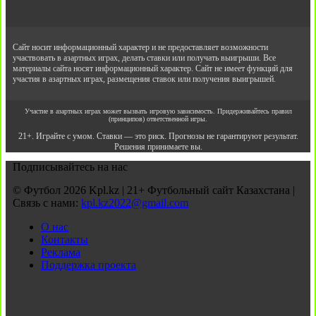
Сайт носит информационный характер и не предоставляет возможности
участвовать в азартных играх, делать ставки или получать выигрыши. Все
материалы сайта носят информационный характер. Сайт не имеет функций для
участия в азартных играх, размещения ставок или получения выигрышей.
Участие в азартных играх может вызвать игровую зависимость. Придерживайтесь правил
(принципов) ответственной игры.
21+. Играйте с умом. Ставки — это риск. Прогнозы не гарантируют результат.
Решения принимаете вы.
Подписывайтесь на нас
© Футбол 2026 Kpl.kz | 21+ Футбольный сайт Казахстана |
Связь с нами:
kpl.kz2022@gmail.com
О нас
Контакты
Реклама
Поддержка проекта