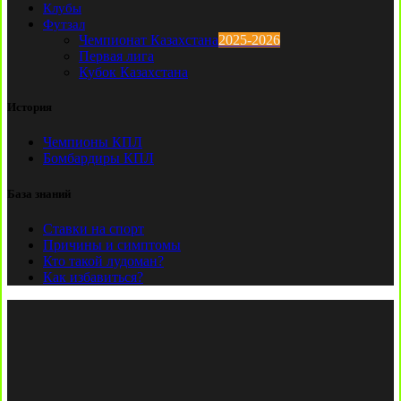
Клубы
Футзал
Чемпионат Казахстана
2025-2026
Первая лига
Кубок Казахстана
История
Чемпионы КПЛ
Бомбардиры КПЛ
База знаний
Ставки на спорт
Причины и симптомы
Кто такой лудоман?
Как избавиться?