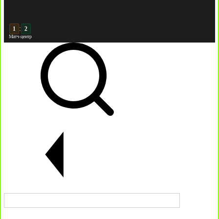
:
2
Матч-центр