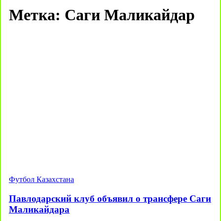
Метка:
Саги Маликайдар
Футбол Казахстана
Павлодарский клуб объявил о трансфере Саги
Маликайдара