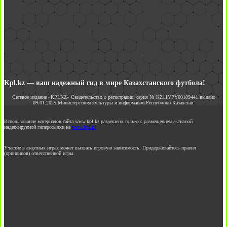
Kpl.kz — ваш надежный гид в мире Казахстанского футбола!
Сетевое издание «KPLKZ» Свидетельство о регистрации: серия № KZ11VPY00109441 выдано
09.01.2025 Министерством культуры и информации Республики Казахстан.
Использование материалов сайта www.kpl.kz разрешено только с размещением активной
индексируемой гиперссылки на
www.kpl.kz
Участие в азартных играх может вызвать игровую зависимость. Придерживайтесь правил
(принципов) ответственной игры.