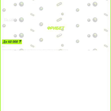
На сайт
ФРИБЕТ
ЗА ДЕПОЗИТЫ
До 60 000 ₸
21+
Лицензии №24514359, выданной комитетом индустрии туризма Министерства культуры и спорта Республики Казахстан срок до 27 сентября 2034 года.