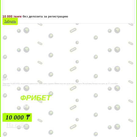
10 000 тенге
без депозита за регистрацию
Забрать
21+
Лицензии №24514359, выданной комитетом индустрии туризма Министерства культуры и спорта Республики Казахстан срок до 27 сентября
2034 года.
ФРИБЕТ
БЕЗ УСЛОВИЙ
10 000 ₸
На сайт