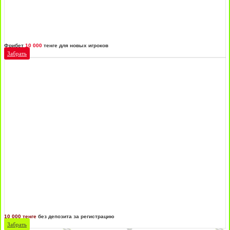
Фрибет
10 000
тенге для новых игроков
Забрать
10 000 тенге
без депозита за регистрацию
Забрать