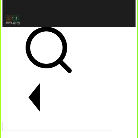
:
2
2
Матч-центр