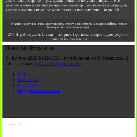
участвовать в азартных играх, делать ставки или получать выигрыши. Все
материалы сайта носят информационный характер. Сайт не имеет функций для
участия в азартных играх, размещения ставок или получения выигрышей.
Участие в азартных играх может вызвать игровую зависимость. Придерживайтесь правил
(принципов) ответственной игры.
21+. Играйте с умом. Ставки — это риск. Прогнозы не гарантируют результат.
Решения принимаете вы.
Подписывайтесь на нас
© Футбол 2026 Kpl.kz | 21+ Футбольный сайт Казахстана |
Связь с нами:
kpl.kz2022@gmail.com
О нас
Контакты
Реклама
Поддержка проекта
Лучшие бонусы