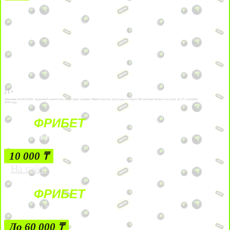
21+
Лицензии №24514359, выданной комитетом индустрии туризма Министерства культуры и спорта Республики Казахстан срок до 27 сентября
2034 года.
ФРИБЕТ
БЕЗ УСЛОВИЙ
10 000 ₸
На сайт
ФРИБЕТ
ЗА ДЕПОЗИТЫ
До 60 000 ₸