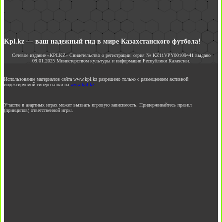
Kpl.kz — ваш надежный гид в мире Казахстанского футбола!
Сетевое издание «KPLKZ» Свидетельство о регистрации: серия № KZ11VPY00109441 выдано
09.01.2025 Министерством культуры и информации Республики Казахстан.
Использование материалов сайта www.kpl.kz разрешено только с размещением активной
индексируемой гиперссылки на
www.kpl.kz
Участие в азартных играх может вызвать игровую зависимость. Придерживайтесь правил
(принципов) ответственной игры.