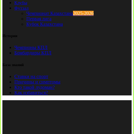
Клубы
Футзал
Чемпионат Казахстана
2025-2026
Первая лига
Кубок Казахстана
История
Чемпионы КПЛ
Бомбардиры КПЛ
База знаний
Ставки на спорт
Причины и симптомы
Кто такой лудоман?
Как избавиться?