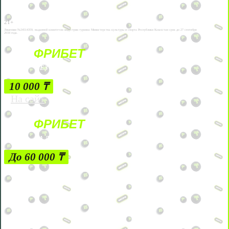
21+
Лицензии №24514359, выданной комитетом индустрии туризма Министерства культуры и спорта Республики Казахстан срок до 27 сентября
2034 года.
ФРИБЕТ
БЕЗ УСЛОВИЙ
10 000 ₸
На сайт
ФРИБЕТ
ЗА ДЕПОЗИТЫ
До 60 000 ₸