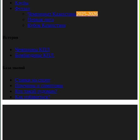
Клубы
Футзал
Чемпионат Казахстана
2025-2026
Первая лига
Кубок Казахстана
История
Чемпионы КПЛ
Бомбардиры КПЛ
База знаний
Ставки на спорт
Причины и симптомы
Кто такой лудоман?
Как избавиться?