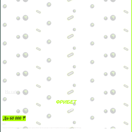
На сайт
ФРИБЕТ
ЗА ДЕПОЗИТЫ
До 60 000 ₸
21+
Лицензии №24514359, выданной комитетом индустрии туризма Министерства культуры и спорта Республики Казахстан срок до 27 сентября 2034 года.