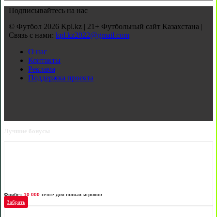
Подписывайтесь на нас
© Футбол 2026 Kpl.kz | 21+ Футбольный сайт Казахстана |
Связь с нами:
kpl.kz2022@gmail.com
О нас
Контакты
Реклама
Поддержка проекта
Лучшие бонусы
Фрибет
10 000
тенге для новых игроков
Забрать