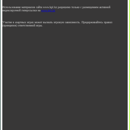
Использование материалов сайта www.kpl.kz разрешено только с размещением активной
индексируемой гиперссылки на
www.kpl.kz
Участие в азартных играх может вызвать игровую зависимость. Придерживайтесь правил
(принципов) ответственной игры.