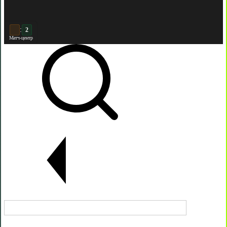
:
2
Матч-центр