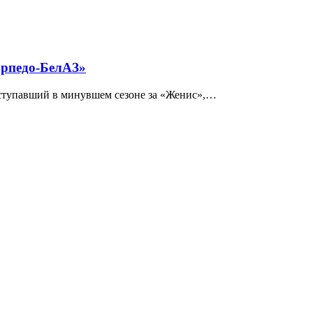
орпедо-БелАЗ»
ыступавший в минувшем сезоне за «Женис»,…