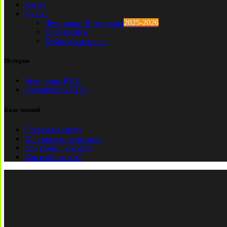
Клубы
Футзал
Чемпионат Казахстана
2025-2026
Первая лига
Кубок Казахстана
История
Чемпионы КПЛ
Бомбардиры КПЛ
База знаний
Ставки на спорт
Причины и симптомы
Кто такой лудоман?
Как избавиться?