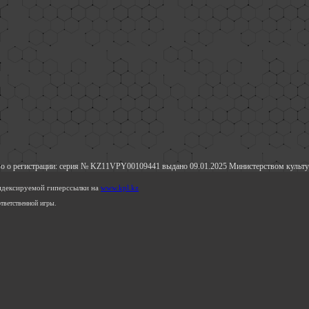
о о регистрации: серия № KZ11VPY00109441 выдано 09.01.2025 Министерством культу
индексируемой гиперссылки на
www.kpl.kz
тветственной игры.