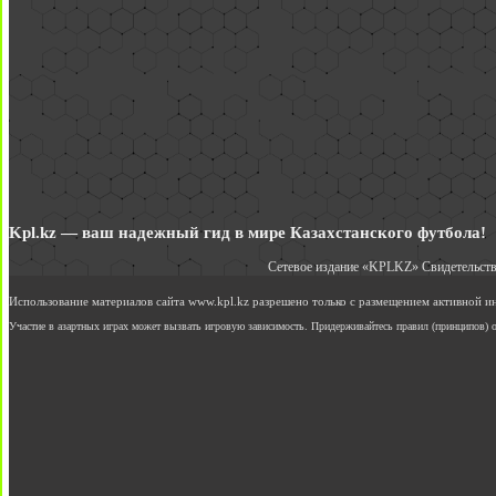
Kpl.kz — ваш надежный гид в мире Казахстанского футбола!
Сетевое издание «KPLKZ» Свидетельств
Использование материалов сайта www.kpl.kz разрешено только с размещением активной 
Участие в азартных играх может вызвать игровую зависимость. Придерживайтесь правил (принципов) о