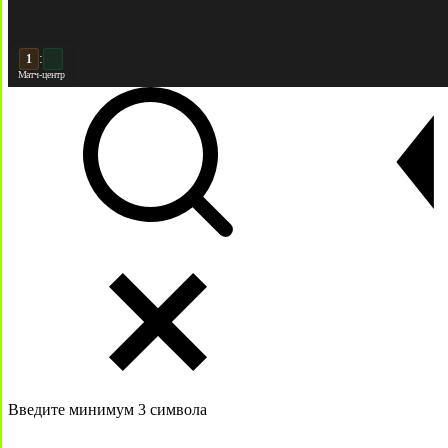
:
2
2
Матч-центр
Введите минимум 3 символа