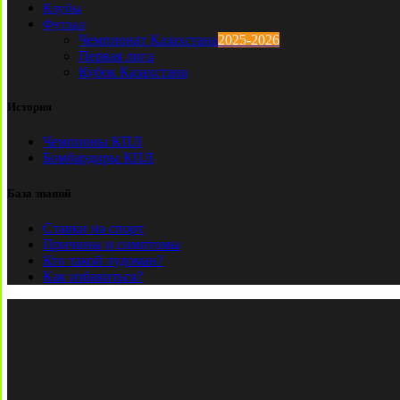
Клубы
Футзал
Чемпионат Казахстана
2025-2026
Первая лига
Кубок Казахстана
История
Чемпионы КПЛ
Бомбардиры КПЛ
База знаний
Ставки на спорт
Причины и симптомы
Кто такой лудоман?
Как избавиться?