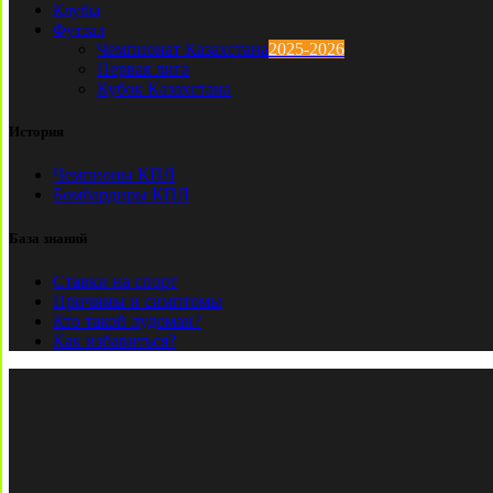
Клубы
Футзал
Чемпионат Казахстана
2025-2026
Первая лига
Кубок Казахстана
История
Чемпионы КПЛ
Бомбардиры КПЛ
База знаний
Ставки на спорт
Причины и симптомы
Кто такой лудоман?
Как избавиться?