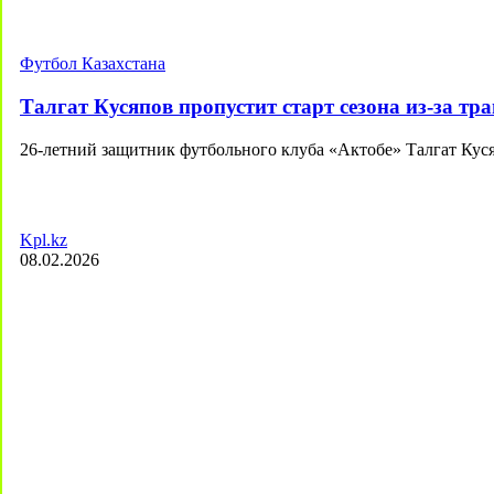
Футбол Казахстана
Талгат Кусяпов пропустит старт сезона из-за тр
26-летний защитник футбольного клуба «Актобе» Талгат Кус
Kpl.kz
08.02.2026