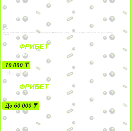
21+
Лицензии №24514359, выданной комитетом индустрии туризма Министерства культуры и спорта Республики Казахстан срок до 27 сентября
2034 года.
ФРИБЕТ
БЕЗ УСЛОВИЙ
10 000 ₸
На сайт
ФРИБЕТ
ЗА ДЕПОЗИТЫ
До 60 000 ₸