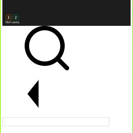
:
2
2
Матч-центр