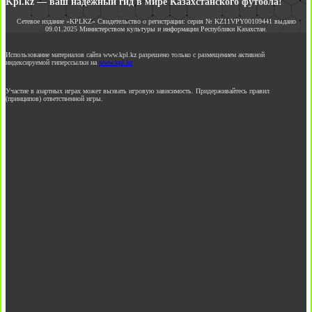
Kpl.kz — ваш надежный гид в мире Казахстанского футбола!
Сетевое издание «KPLKZ» Свидетельство о регистрации: серия № KZ11VPY00109441 выдано
09.01.2025 Министерством культуры и информации Республики Казахстан.
Использование материалов сайта www.kpl.kz разрешено только с размещением активной
индексируемой гиперссылки на
www.kpl.kz
Участие в азартных играх может вызвать игровую зависимость. Придерживайтесь правил
(принципов) ответственной игры.