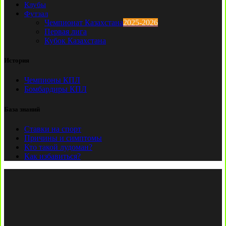
Клубы
Футзал
Чемпионат Казахстана
2025-2026
Первая лига
Кубок Казахстана
История
Чемпионы КПЛ
Бомбардиры КПЛ
База знаний
Ставки на спорт
Причины и симптомы
Кто такой лудоман?
Как избавиться?