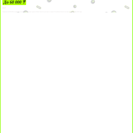
До 60 000 ₸
21+
Лицензии №24514359, выданной комитетом индустрии туризма Министерства культуры и спорта Республики Казахстан срок до 27 сентября 2034 года.