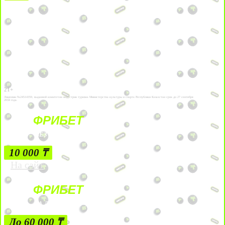
21+
Лицензии №24514359, выданной комитетом индустрии туризма Министерства культуры и спорта Республики Казахстан срок до 27 сентября
2034 года.
ФРИБЕТ
БЕЗ УСЛОВИЙ
10 000 ₸
На сайт
ФРИБЕТ
ЗА ДЕПОЗИТЫ
До 60 000 ₸