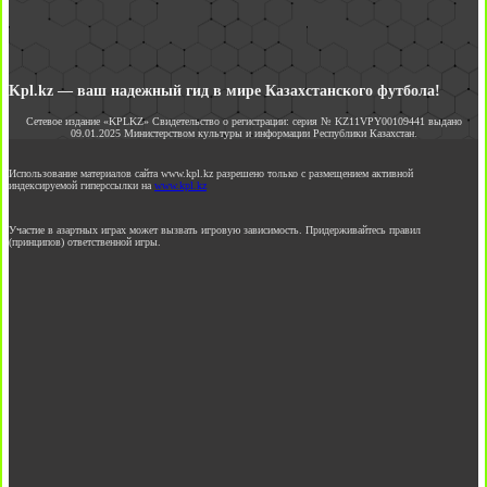
Kpl.kz — ваш надежный гид в мире Казахстанского футбола!
Сетевое издание «KPLKZ» Свидетельство о регистрации: серия № KZ11VPY00109441 выдано
09.01.2025 Министерством культуры и информации Республики Казахстан.
Использование материалов сайта www.kpl.kz разрешено только с размещением активной
индексируемой гиперссылки на
www.kpl.kz
Участие в азартных играх может вызвать игровую зависимость. Придерживайтесь правил
(принципов) ответственной игры.