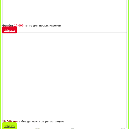
Фрибет
10 000
тенге для новых игроков
Забрать
10 000 тенге
без депозита за регистрацию
Забрать