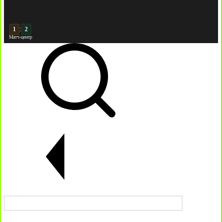
:
2
2
Матч-центр