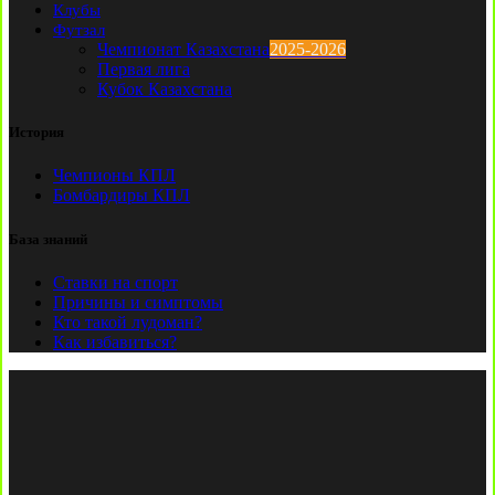
Клубы
Футзал
Чемпионат Казахстана
2025-2026
Первая лига
Кубок Казахстана
История
Чемпионы КПЛ
Бомбардиры КПЛ
База знаний
Ставки на спорт
Причины и симптомы
Кто такой лудоман?
Как избавиться?