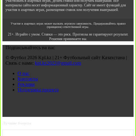
участвовать в азартных играх, делать ставки или получать выигрыши. Все
материалы сайта носят информационный характер. Сайт не имеет функций для
участия в азартных играх, размещения ставок или получения выигрышей.
Участие в азартных играх может вызвать игровую зависимость. Придерживайтесь правил
(принципов) ответственной игры.
21+. Играйте с умом. Ставки — это риск. Прогнозы не гарантируют результат.
Решения принимаете вы.
Подписывайтесь на нас
© Футбол 2026 Kpl.kz | 21+ Футбольный сайт Казахстана |
Связь с нами:
kpl.kz2022@gmail.com
О нас
Контакты
Реклама
Поддержка проекта
Лучшие бонусы