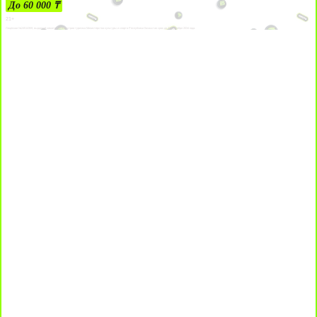
До 60 000 ₸
21+
Лицензии №24514359, выданной комитетом индустрии туризма Министерства культуры и спорта Республики Казахстан срок до 27 сентября 2034 года.