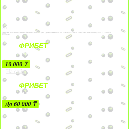
21+
Лицензии №24514359, выданной комитетом индустрии туризма Министерства культуры и спорта Республики Казахстан срок до 27 сентября
2034 года.
ФРИБЕТ
БЕЗ УСЛОВИЙ
10 000 ₸
На сайт
ФРИБЕТ
ЗА ДЕПОЗИТЫ
До 60 000 ₸