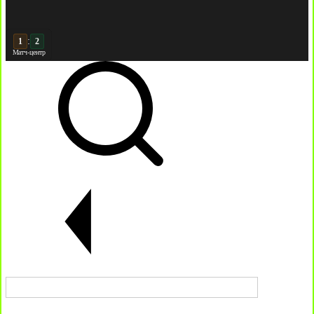
:
2
2
Матч-центр