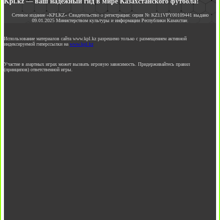
Kpl.kz — ваш надежный гид в мире Казахстанского футбола!
Сетевое издание «KPLKZ» Свидетельство о регистрации: серия № KZ11VPY00109441 выдано
09.01.2025 Министерством культуры и информации Республики Казахстан.
Использование материалов сайта www.kpl.kz разрешено только с размещением активной
индексируемой гиперссылки на
www.kpl.kz
Участие в азартных играх может вызвать игровую зависимость. Придерживайтесь правил
(принципов) ответственной игры.