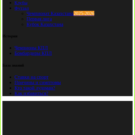
Клубы
Футзал
Чемпионат Казахстана
2025-2026
Первая лига
Кубок Казахстана
История
Чемпионы КПЛ
Бомбардиры КПЛ
База знаний
Ставки на спорт
Причины и симптомы
Кто такой лудоман?
Как избавиться?