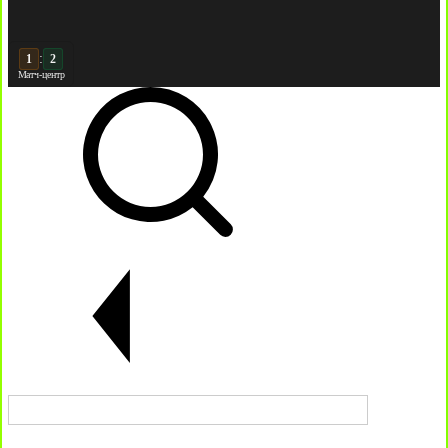
:
2
2
Матч-центр