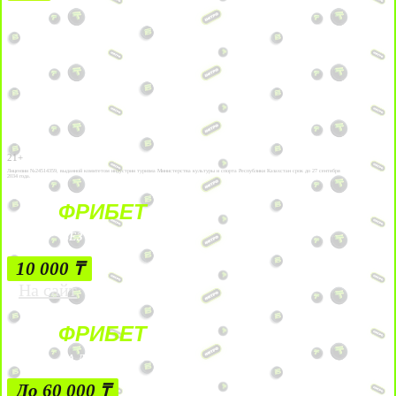
21+
Лицензии №24514359, выданной комитетом индустрии туризма Министерства культуры и спорта Республики Казахстан срок до 27 сентября
2034 года.
ФРИБЕТ
БЕЗ УСЛОВИЙ
10 000 ₸
На сайт
ФРИБЕТ
ЗА ДЕПОЗИТЫ
До 60 000 ₸