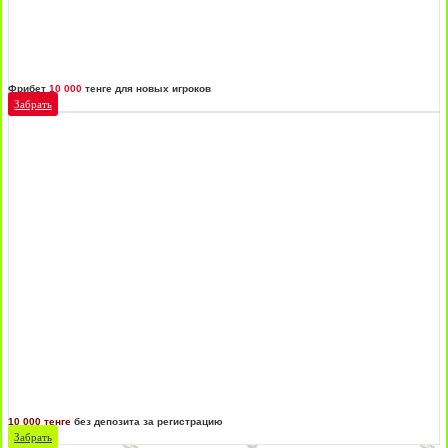
Фрибет
10 000
тенге для новых игроков
Забрать
10 000 тенге
без депозита за регистрацию
Забрать