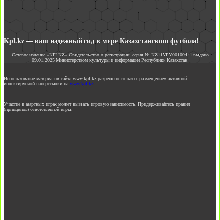
Kpl.kz — ваш надежный гид в мире Казахстанского футбола!
Сетевое издание «KPLKZ» Свидетельство о регистрации: серия № KZ11VPY00109441 выдано
09.01.2025 Министерством культуры и информации Республики Казахстан.
Использование материалов сайта www.kpl.kz разрешено только с размещением активной
индексируемой гиперссылки на
www.kpl.kz
Участие в азартных играх может вызвать игровую зависимость. Придерживайтесь правил
(принципов) ответственной игры.