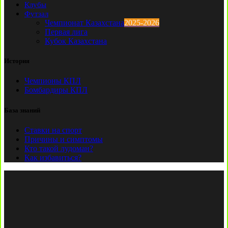
Клубы
Футзал
Чемпионат Казахстана
2025-2026
Первая лига
Кубок Казахстана
История
Чемпионы КПЛ
Бомбардиры КПЛ
База знаний
Ставки на спорт
Причины и симптомы
Кто такой лудоман?
Как избавиться?