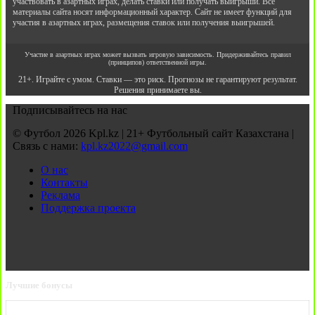
участвовать в азартных играх, делать ставки или получать выигрыши. Все
материалы сайта носят информационный характер. Сайт не имеет функций для
участия в азартных играх, размещения ставок или получения выигрышей.
Участие в азартных играх может вызвать игровую зависимость. Придерживайтесь правил
(принципов) ответственной игры.
21+. Играйте с умом. Ставки — это риск. Прогнозы не гарантируют результат.
Решения принимаете вы.
Подписывайтесь на нас
© Футбол 2026 Kpl.kz | 21+ Футбольный сайт Казахстана |
Связь с нами:
kpl.kz2022@gmail.com
О нас
Контакты
Реклама
Поддержка проекта
Лучшие бонусы