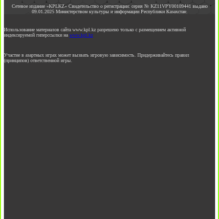
Сетевое издание «KPLKZ» Свидетельство о регистрации: серия № KZ11VPY00109441 выдано
09.01.2025 Министерством культуры и информации Республики Казахстан.
Использование материалов сайта www.kpl.kz разрешено только с размещением активной
индексируемой гиперссылки на
www.kpl.kz
Участие в азартных играх может вызвать игровую зависимость. Придерживайтесь правил
(принципов) ответственной игры.