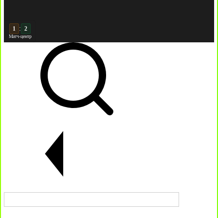
:
2
2
Матч-центр