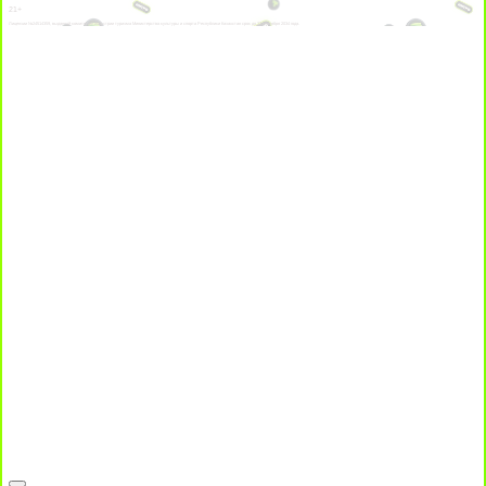
21+
Лицензии №24514359, выданной комитетом индустрии туризма Министерства культуры и спорта Республики Казахстан срок до 27 сентября 2034 года.