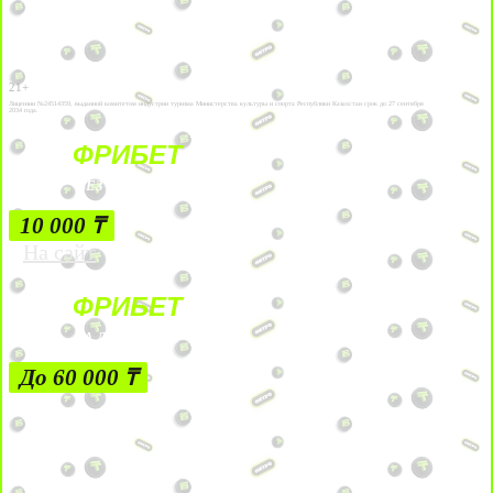
21+
Лицензии №24514359, выданной комитетом индустрии туризма Министерства культуры и спорта Республики Казахстан срок до 27 сентября
2034 года.
ФРИБЕТ
БЕЗ УСЛОВИЙ
10 000 ₸
На сайт
ФРИБЕТ
ЗА ДЕПОЗИТЫ
До 60 000 ₸