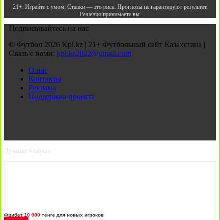
21+. Играйте с умом. Ставки — это риск. Прогнозы не гарантируют результат.
Решения принимаете вы.
Подписывайтесь на нас
© Футбол 2026 Kpl.kz | 21+ Футбольный сайт Казахстана |
Связь с нами:
kpl.kz2022@gmail.com
О нас
Контакты
Реклама
Поддержка проекта
Лучшие бонусы
Фрибет
10 000
тенге для новых игроков