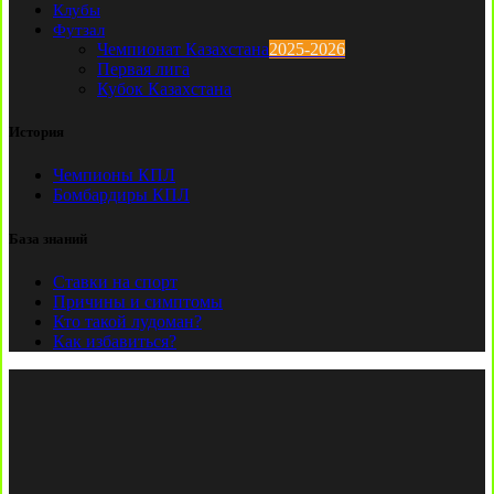
Клубы
Футзал
Чемпионат Казахстана
2025-2026
Первая лига
Кубок Казахстана
История
Чемпионы КПЛ
Бомбардиры КПЛ
База знаний
Ставки на спорт
Причины и симптомы
Кто такой лудоман?
Как избавиться?