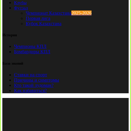
Клубы
Футзал
Чемпионат Казахстана
2025-2026
Первая лига
Кубок Казахстана
История
Чемпионы КПЛ
Бомбардиры КПЛ
База знаний
Ставки на спорт
Причины и симптомы
Кто такой лудоман?
Как избавиться?