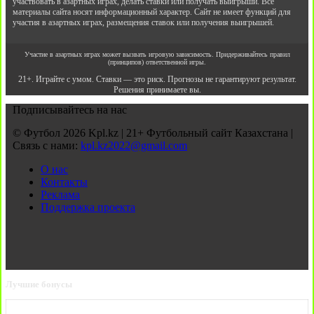
участвовать в азартных играх, делать ставки или получать выигрыши. Все
материалы сайта носят информационный характер. Сайт не имеет функций для
участия в азартных играх, размещения ставок или получения выигрышей.
Участие в азартных играх может вызвать игровую зависимость. Придерживайтесь правил
(принципов) ответственной игры.
21+. Играйте с умом. Ставки — это риск. Прогнозы не гарантируют результат.
Решения принимаете вы.
Подписывайтесь на нас
© Футбол 2026 Kpl.kz | 21+ Футбольный сайт Казахстана |
Связь с нами:
kpl.kz2022@gmail.com
О нас
Контакты
Реклама
Поддержка проекта
Лучшие бонусы