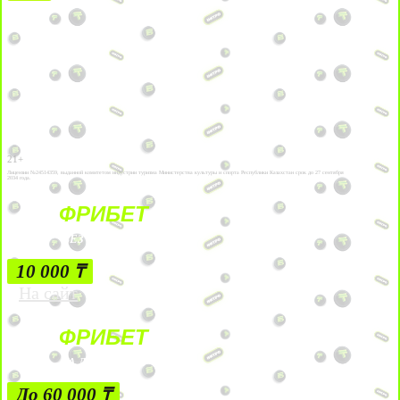
21+
Лицензии №24514359, выданной комитетом индустрии туризма Министерства культуры и спорта Республики Казахстан срок до 27 сентября
2034 года.
ФРИБЕТ
БЕЗ УСЛОВИЙ
10 000 ₸
На сайт
ФРИБЕТ
ЗА ДЕПОЗИТЫ
До 60 000 ₸