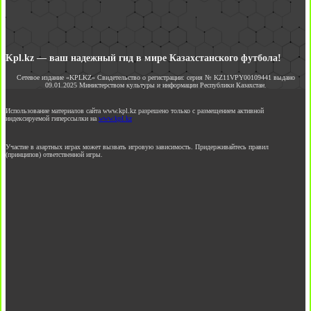
Kpl.kz — ваш надежный гид в мире Казахстанского футбола!
Сетевое издание «KPLKZ» Свидетельство о регистрации: серия № KZ11VPY00109441 выдано
09.01.2025 Министерством культуры и информации Республики Казахстан.
Использование материалов сайта www.kpl.kz разрешено только с размещением активной
индексируемой гиперссылки на
www.kpl.kz
Участие в азартных играх может вызвать игровую зависимость. Придерживайтесь правил
(принципов) ответственной игры.