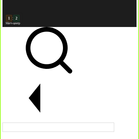
:
2
2
Матч-центр