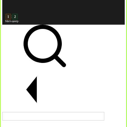
:
2
2
Матч-центр