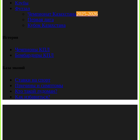
Клубы
Футзал
Чемпионат Казахстана
2025-2026
Первая лига
Кубок Казахстана
История
Чемпионы КПЛ
Бомбардиры КПЛ
База знаний
Ставки на спорт
Причины и симптомы
Кто такой лудоман?
Как избавиться?