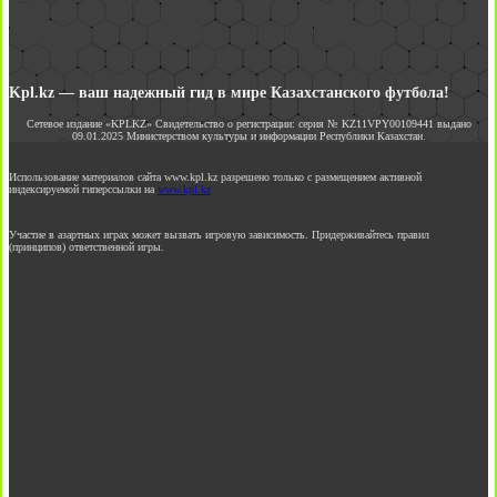
Kpl.kz — ваш надежный гид в мире Казахстанского футбола!
Сетевое издание «KPLKZ» Свидетельство о регистрации: серия № KZ11VPY00109441 выдано
09.01.2025 Министерством культуры и информации Республики Казахстан.
Использование материалов сайта www.kpl.kz разрешено только с размещением активной
индексируемой гиперссылки на
www.kpl.kz
Участие в азартных играх может вызвать игровую зависимость. Придерживайтесь правил
(принципов) ответственной игры.