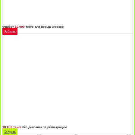
Фрибет
10 000
тенге для новых игроков
Забрать
10 000 тенге
без депозита за регистрацию
Забрать