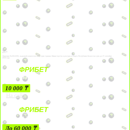
21+
Лицензии №24514359, выданной комитетом индустрии туризма Министерства культуры и спорта Республики Казахстан срок до 27 сентября
2034 года.
ФРИБЕТ
БЕЗ УСЛОВИЙ
10 000 ₸
На сайт
ФРИБЕТ
ЗА ДЕПОЗИТЫ
До 60 000 ₸