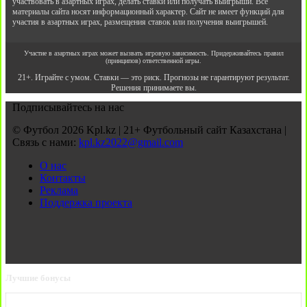
участвовать в азартных играх, делать ставки или получать выигрыши. Все
материалы сайта носят информационный характер. Сайт не имеет функций для
участия в азартных играх, размещения ставок или получения выигрышей.
Участие в азартных играх может вызвать игровую зависимость. Придерживайтесь правил
(принципов) ответственной игры.
21+. Играйте с умом. Ставки — это риск. Прогнозы не гарантируют результат.
Решения принимаете вы.
Подписывайтесь на нас
© Футбол 2026 Kpl.kz | 21+ Футбольный сайт Казахстана |
Связь с нами:
kpl.kz2022@gmail.com
О нас
Контакты
Реклама
Поддержка проекта
Лучшие бонусы