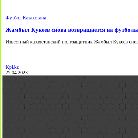
Футбол Казахстана
Жамбыл Кукеев снова возвращается на футболь
Известный казахстанский полузащитник Жамбыл Кукеев снов
Kpl.kz
25.04.2023