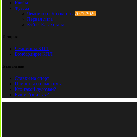
Клубы
Футзал
Чемпионат Казахстана
2025-2026
Первая лига
Кубок Казахстана
История
Чемпионы КПЛ
Бомбардиры КПЛ
База знаний
Ставки на спорт
Причины и симптомы
Кто такой лудоман?
Как избавиться?