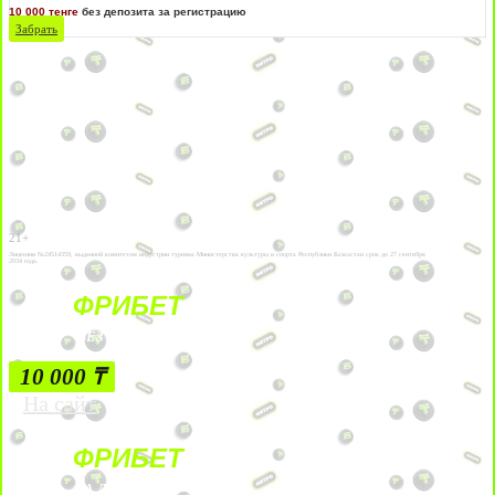
10 000 тенге
без депозита за регистрацию
Забрать
21+
Лицензии №24514359, выданной комитетом индустрии туризма Министерства культуры и спорта Республики Казахстан срок до 27 сентября
2034 года.
ФРИБЕТ
БЕЗ УСЛОВИЙ
10 000 ₸
На сайт
ФРИБЕТ
ЗА ДЕПОЗИТЫ