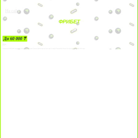
На сайт
ФРИБЕТ
ЗА ДЕПОЗИТЫ
До 60 000 ₸
21+
Лицензии №24514359, выданной комитетом индустрии туризма Министерства культуры и спорта Республики Казахстан срок до 27 сентября 2034 года.