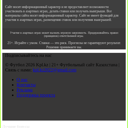
Сайт носит информационный характер и не предоставляет возможности
участвовать в азартных играх, делать ставки или получать выигрыши. Все
материалы сайта носят информационный характер. Сайт не имеет функций для
участия в азартных играх, размещения ставок или получения выигрышей.
Участие в азартных играх может вызвать игровую зависимость. Придерживайтесь правил
(принципов) ответственной игры.
21+. Играйте с умом. Ставки — это риск. Прогнозы не гарантируют результат.
Решения принимаете вы.
Подписывайтесь на нас
© Футбол 2026 Kpl.kz | 21+ Футбольный сайт Казахстана |
Связь с нами:
kpl.kz2022@gmail.com
О нас
Контакты
Реклама
Поддержка проекта
Лучшие бонусы