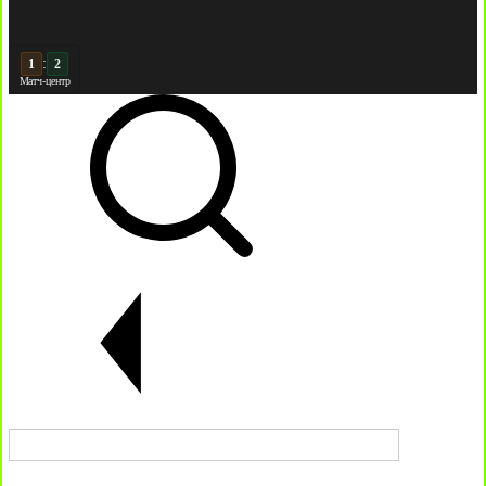
:
2
2
Матч-центр