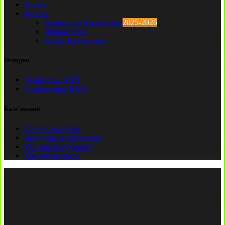
Клубы
Футзал
Чемпионат Казахстана
2025-2026
Первая лига
Кубок Казахстана
История
Чемпионы КПЛ
Бомбардиры КПЛ
База знаний
Ставки на спорт
Причины и симптомы
Кто такой лудоман?
Как избавиться?