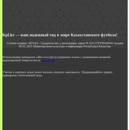
Kpl.kz — ваш надежный гид в мире Казахстанского футбола!
Сетевое издание «KPLKZ» Свидетельство о регистрации: серия № KZ11VPY00109441 выдано
09.01.2025 Министерством культуры и информации Республики Казахстан.
Использование материалов сайта www.kpl.kz разрешено только с размещением активной
индексируемой гиперссылки на
www.kpl.kz
Участие в азартных играх может вызвать игровую зависимость. Придерживайтесь правил
(принципов) ответственной игры.