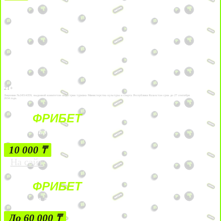
21+
Лицензии №24514359, выданной комитетом индустрии туризма Министерства культуры и спорта Республики Казахстан срок до 27 сентября
2034 года.
ФРИБЕТ
БЕЗ УСЛОВИЙ
10 000 ₸
На сайт
ФРИБЕТ
ЗА ДЕПОЗИТЫ
До 60 000 ₸