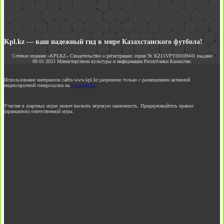
Kpl.kz — ваш надежный гид в мире Казахстанского футбола!
Сетевое издание «KPLKZ» Свидетельство о регистрации: серия № KZ11VPY00109441 выдано
09.01.2025 Министерством культуры и информации Республики Казахстан.
Использование материалов сайта www.kpl.kz разрешено только с размещением активной
индексируемой гиперссылки на
www.kpl.kz
Участие в азартных играх может вызвать игровую зависимость. Придерживайтесь правил
(принципов) ответственной игры.