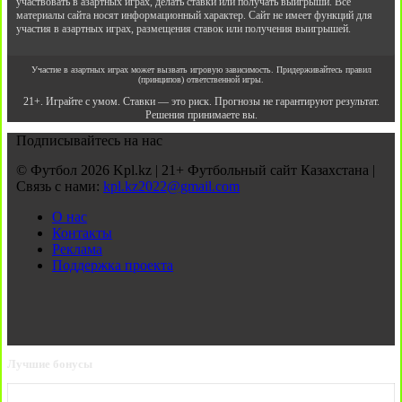
участвовать в азартных играх, делать ставки или получать выигрыши. Все
материалы сайта носят информационный характер. Сайт не имеет функций для
участия в азартных играх, размещения ставок или получения выигрышей.
Участие в азартных играх может вызвать игровую зависимость. Придерживайтесь правил
(принципов) ответственной игры.
21+. Играйте с умом. Ставки — это риск. Прогнозы не гарантируют результат.
Решения принимаете вы.
Подписывайтесь на нас
© Футбол 2026 Kpl.kz | 21+ Футбольный сайт Казахстана |
Связь с нами:
kpl.kz2022@gmail.com
О нас
Контакты
Реклама
Поддержка проекта
Лучшие бонусы