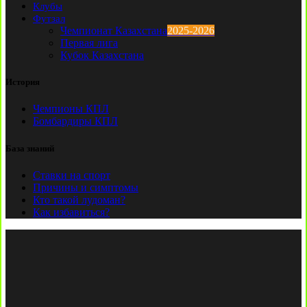
Клубы
Футзал
Чемпионат Казахстана
2025-2026
Первая лига
Кубок Казахстана
История
Чемпионы КПЛ
Бомбардиры КПЛ
База знаний
Ставки на спорт
Причины и симптомы
Кто такой лудоман?
Как избавиться?