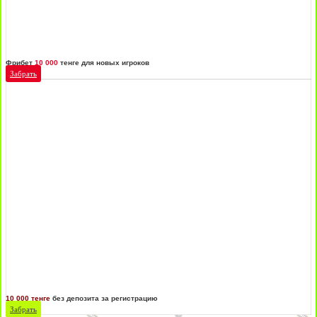
Фрибет
10 000
тенге для новых игроков
Забрать
10 000 тенге
без депозита за регистрацию
Забрать