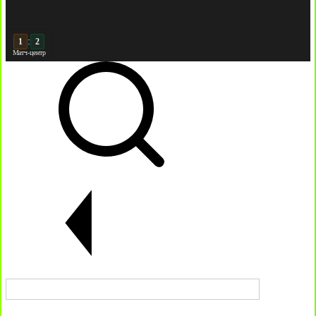
:
2
2
Матч-центр