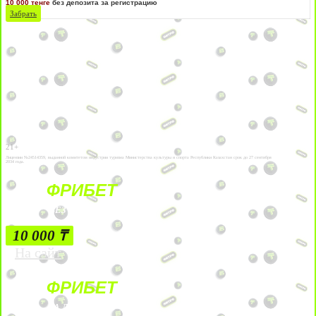
10 000 тенге
без депозита за регистрацию
Забрать
21+
Лицензии №24514359, выданной комитетом индустрии туризма Министерства культуры и спорта Республики Казахстан срок до 27 сентября
2034 года.
ФРИБЕТ
БЕЗ УСЛОВИЙ
10 000 ₸
На сайт
ФРИБЕТ
ЗА ДЕПОЗИТЫ