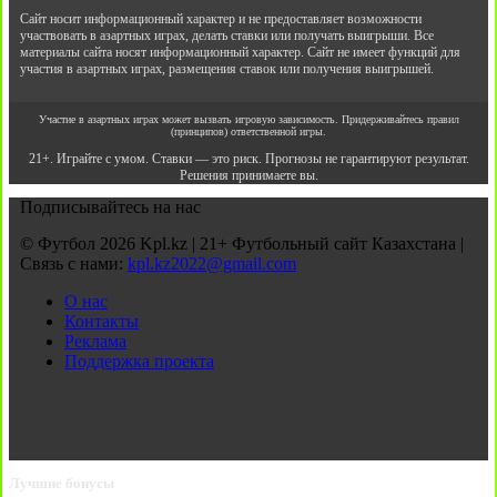
Сайт носит информационный характер и не предоставляет возможности
участвовать в азартных играх, делать ставки или получать выигрыши. Все
материалы сайта носят информационный характер. Сайт не имеет функций для
участия в азартных играх, размещения ставок или получения выигрышей.
Участие в азартных играх может вызвать игровую зависимость. Придерживайтесь правил
(принципов) ответственной игры.
21+. Играйте с умом. Ставки — это риск. Прогнозы не гарантируют результат.
Решения принимаете вы.
Подписывайтесь на нас
© Футбол 2026 Kpl.kz | 21+ Футбольный сайт Казахстана |
Связь с нами:
kpl.kz2022@gmail.com
О нас
Контакты
Реклама
Поддержка проекта
Лучшие бонусы