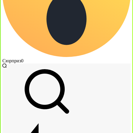
Сюрприз
0