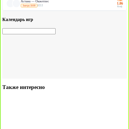
Ubet
Астана — Окжетпес
1.86
КПЛ
Завтра 18:00
Коэф.
Календарь игр
Также интересно