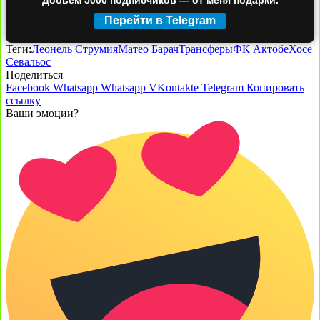
Перейти в Telegram
Теги:
Леонель Струмия
Матео Барач
Трансферы
ФК Актобе
Хосе
Севальос
Поделиться
Facebook
Whatsapp
Whatsapp
VKontakte
Telegram
Копировать
ссылку
Ваши эмоции?