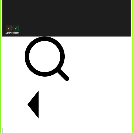
:
3
Матч-центр