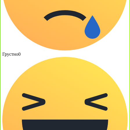
Грустно
0