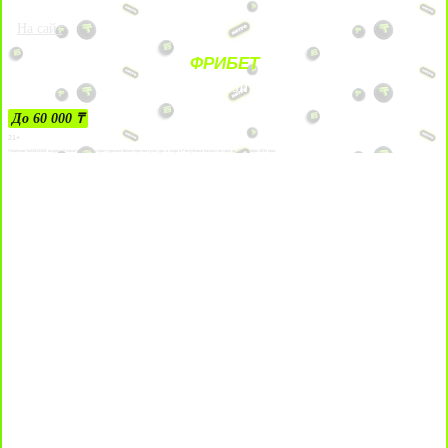
На сайт
ФРИБЕТ
ЗА ДЕПОЗИТЫ
До 60 000 ₸
21+
Лицензии №24514359, выданной комитетом индустрии туризма Министерства культуры и спорта Республики Казахстан срок до 27 сентября 2034 года.