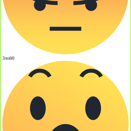
Злой
0