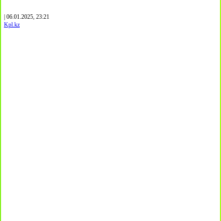
| 06.01.2025, 23:21
Kpl.kz