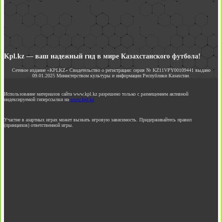
Kpl.kz — ваш надежный гид в мире Казахстанского футбола!
Сетевое издание «KPLKZ» Свидетельство о регистрации: серия № KZ11VPY00109441 выдано
09.01.2025 Министерством культуры и информации Республики Казахстан.
Использование материалов сайта www.kpl.kz разрешено только с размещением активной
индексируемой гиперссылки на
www.kpl.kz
Участие в азартных играх может вызвать игровую зависимость. Придерживайтесь правил
(принципов) ответственной игры.