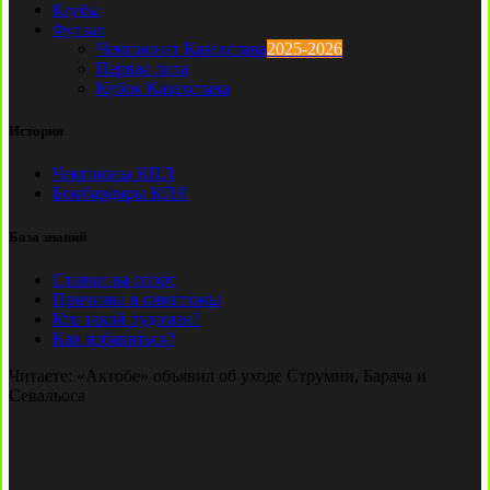
Клубы
Футзал
Чемпионат Казахстана
2025-2026
Первая лига
Кубок Казахстана
История
Чемпионы КПЛ
Бомбардиры КПЛ
База знаний
Ставки на спорт
Причины и симптомы
Кто такой лудоман?
Как избавиться?
Читаете:
«Актобе» объявил об уходе Струмии, Барача и
Севальоса