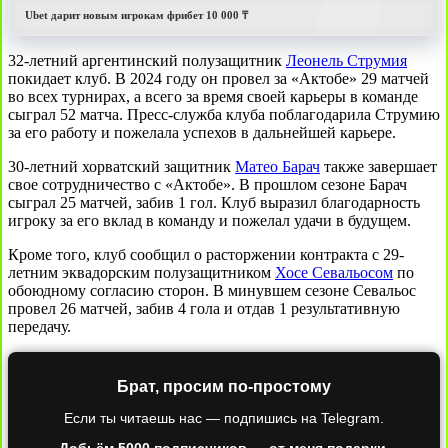
Ubet дарит новым игрокам фрибет 10 000 ₸
32-летний аргентинский полузащитник
Леонель Струмия
покидает клуб. В 2024 году он провел за «Актобе» 29 матчей
во всех турнирах, а всего за время своей карьеры в команде
сыграл 52 матча. Пресс-служба клуба поблагодарила Струмию
за его работу и пожелала успехов в дальнейшей карьере.
30-летний хорватский защитник
Матео Барач
также завершает
свое сотрудничество с «Актобе». В прошлом сезоне Барач
сыграл 25 матчей, забив 1 гол. Клуб выразил благодарность
игроку за его вклад в команду и пожелал удачи в будущем.
Кроме того, клуб сообщил о расторжении контракта с 29-
летним эквадорским полузащитником
Хосе Севальосом
по
обоюдному согласию сторон. В минувшем сезоне Севальос
провел 26 матчей, забив 4 гола и отдав 1 результативную
передачу.
Брат, просим по-простому
Если ты читаешь нас — подпишись на Telegram.
Добьём 5000 подписчиков — от меня подарки.