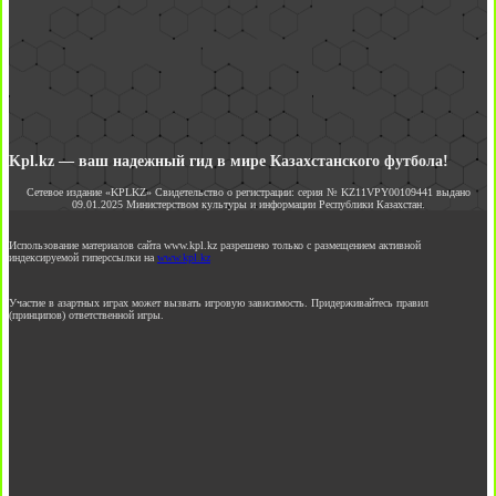
Kpl.kz — ваш надежный гид в мире Казахстанского футбола!
Сетевое издание «KPLKZ» Свидетельство о регистрации: серия № KZ11VPY00109441 выдано
09.01.2025 Министерством культуры и информации Республики Казахстан.
Использование материалов сайта www.kpl.kz разрешено только с размещением активной
индексируемой гиперссылки на
www.kpl.kz
Участие в азартных играх может вызвать игровую зависимость. Придерживайтесь правил
(принципов) ответственной игры.