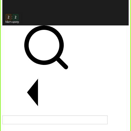
:
2
Матч-центр