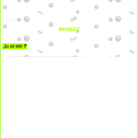
На сайт
ФРИБЕТ
ЗА ДЕПОЗИТЫ
До 60 000 ₸
21+
Лицензии №24514359, выданной комитетом индустрии туризма Министерства культуры и спорта Республики Казахстан срок до 27 сентября 2034 года.