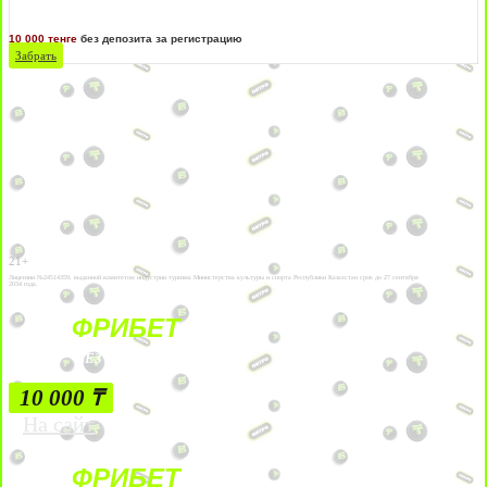
10 000 тенге
без депозита за регистрацию
Забрать
21+
Лицензии №24514359, выданной комитетом индустрии туризма Министерства культуры и спорта Республики Казахстан срок до 27 сентября
2034 года.
ФРИБЕТ
БЕЗ УСЛОВИЙ
10 000 ₸
На сайт
ФРИБЕТ