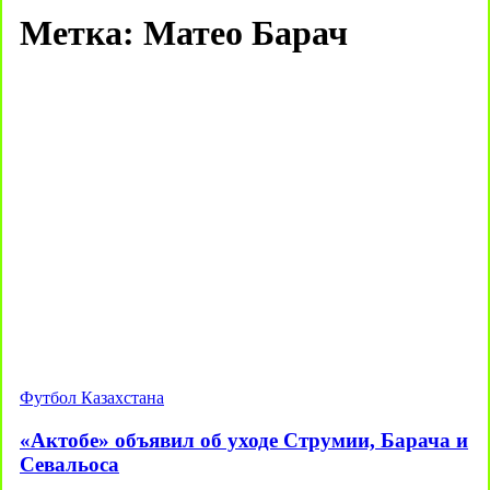
Метка:
Матео Барач
Футбол Казахстана
«Актобе» объявил об уходе Струмии, Барача и
Севальоса