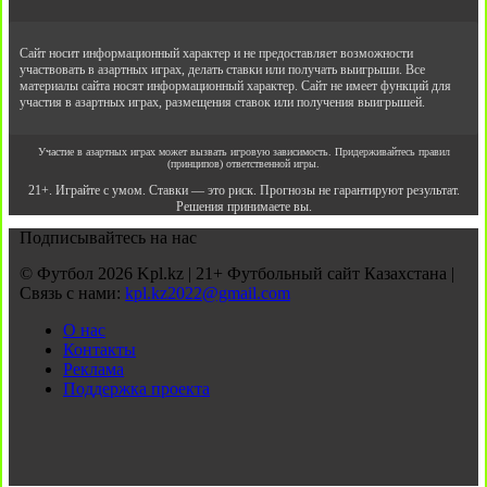
Сайт носит информационный характер и не предоставляет возможности
участвовать в азартных играх, делать ставки или получать выигрыши. Все
материалы сайта носят информационный характер. Сайт не имеет функций для
участия в азартных играх, размещения ставок или получения выигрышей.
Участие в азартных играх может вызвать игровую зависимость. Придерживайтесь правил
(принципов) ответственной игры.
21+. Играйте с умом. Ставки — это риск. Прогнозы не гарантируют результат.
Решения принимаете вы.
Подписывайтесь на нас
© Футбол 2026 Kpl.kz | 21+ Футбольный сайт Казахстана |
Связь с нами:
kpl.kz2022@gmail.com
О нас
Контакты
Реклама
Поддержка проекта