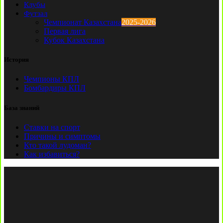
Клубы
Футзал
Чемпионат Казахстана
2025-2026
Первая лига
Кубок Казахстана
История
Чемпионы КПЛ
Бомбардиры КПЛ
База знаний
Ставки на спорт
Причины и симптомы
Кто такой лудоман?
Как избавиться?