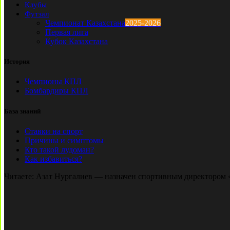
Клубы
Футзал
Чемпионат Казахстана
2025-2026
Первая лига
Кубок Казахстана
История
Чемпионы КПЛ
Бомбардиры КПЛ
База знаний
Ставки на спорт
Причины и симптомы
Кто такой лудоман?
Как избавиться?
Читаете:
Азат Нургалиев — назначен спортивным директором