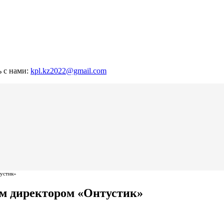
ь с нами:
kpl.kz2022@gmail.com
устик»
м директором «Онтустик»