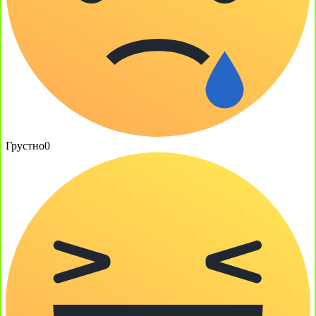
Грустно
0