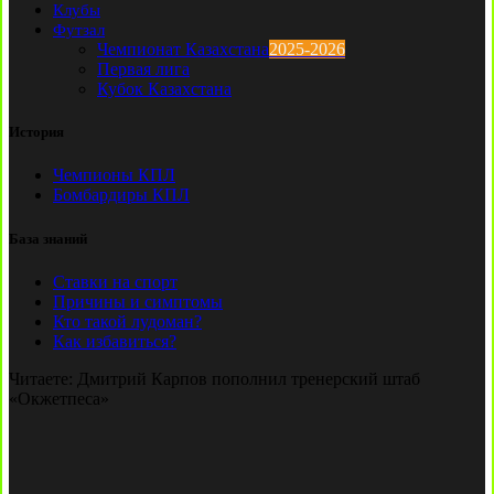
Клубы
Футзал
Чемпионат Казахстана
2025-2026
Первая лига
Кубок Казахстана
История
Чемпионы КПЛ
Бомбардиры КПЛ
База знаний
Ставки на спорт
Причины и симптомы
Кто такой лудоман?
Как избавиться?
Читаете:
Дмитрий Карпов пополнил тренерский штаб
«Окжетпеса»