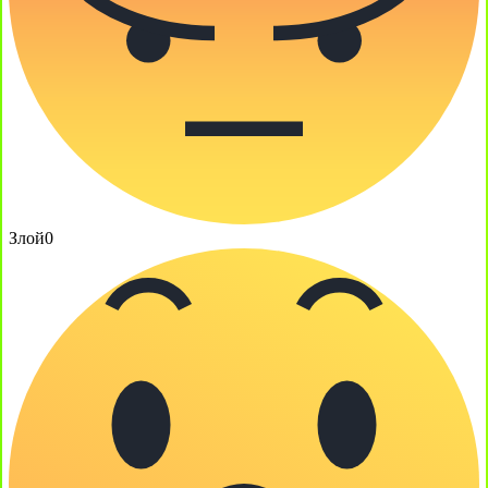
Злой
0