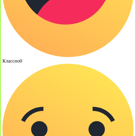
Классно
0