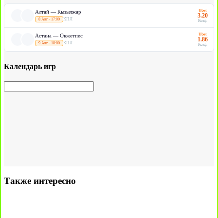
Ubet
Алтай — Кызылжар
3.20
КПЛ
8 Авг · 17:00
Коэф.
Ubet
Астана — Окжетпес
1.86
КПЛ
9 Авг · 18:00
Коэф.
Календарь игр
Также интересно