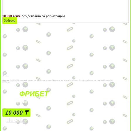
10 000 тенге
без депозита за регистрацию
Забрать
21+
Лицензии №24514359, выданной комитетом индустрии туризма Министерства культуры и спорта Республики Казахстан срок до 27 сентября
2034 года.
ФРИБЕТ
БЕЗ УСЛОВИЙ
10 000 ₸
На сайт