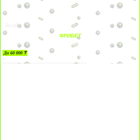
На сайт
ФРИБЕТ
ЗА ДЕПОЗИТЫ
До 60 000 ₸
21+
Лицензии №24514359, выданной комитетом индустрии туризма Министерства культуры и спорта Республики Казахстан срок до 27 сентября 2034 года.