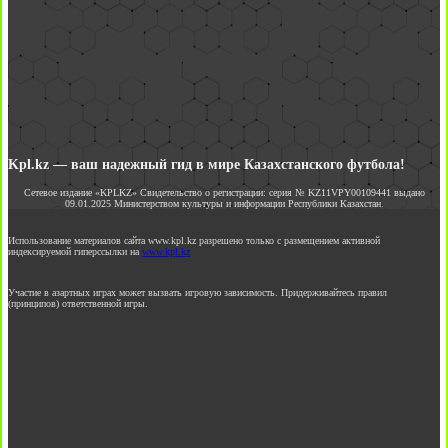
Kpl.kz — ваш надежный гид в мире Казахстанского футбола!
Сетевое издание «KPLKZ» Свидетельство о регистрации: серия № KZ11VPY00109441 выдано
09.01.2025 Министерством культуры и информации Республики Казахстан.
Использование материалов сайта www.kpl.kz разрешено только с размещением активной
индексируемой гиперссылки на
www.kpl.kz
Участие в азартных играх может вызвать игровую зависимость. Придерживайтесь правил
(принципов) ответственной игры.