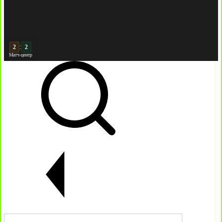
:
3
Матч-центр