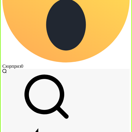
Сюрприз
0