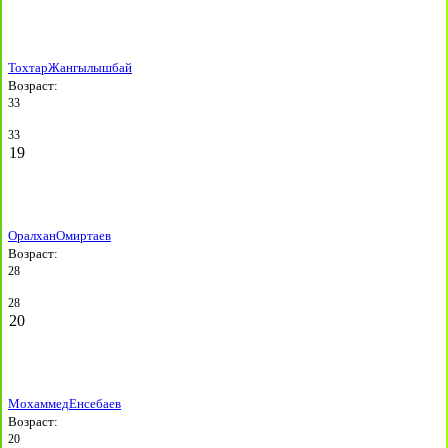
Тохтар
Жангылышбай
Возраст:
33
33
19
Оралхан
Омиртаев
Возраст:
28
28
20
Мохаммед
Енсебаев
Возраст:
20