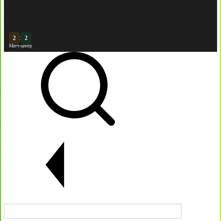
:
3
2
Матч-центр