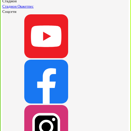
Стадион
Стадион Окжетпес
Соцсети