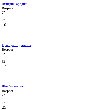
Дмитрий
Бородин
Возраст:
27
27
10
Еркебулан
Нургалиев
Возраст:
32
32
17
Шохбоз
Умаров
Возраст:
27
27
25