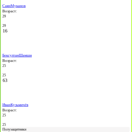
Саян
Муканов
Возраст:
29
29
16
Бексултан
Шамши
Возраст:
25
25
63
Иван
Кузьмичёв
Возраст:
25
25
Полузащитники