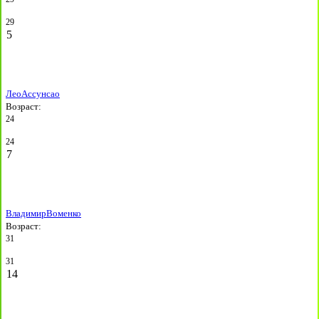
29
5
Лео
Ассунсао
Возраст:
24
24
7
Владимир
Воменко
Возраст:
31
31
14