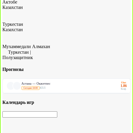
Актобе
Казахстан
Туркестан
Казахстан
Мухаммедали Алмахан
Туркестан
|
Полузащитник
Прогнозы
Ubet
Астана — Окжетпес
1.86
КПЛ
Сегодня 18:00
Коэф.
Календарь игр