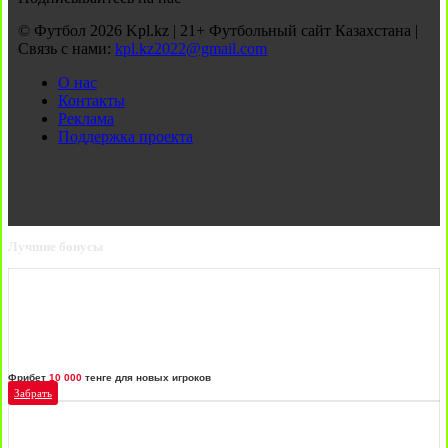
© Футбол 2026 Kpl.kz | 21+ Футбольный сайт Казахстана |
Связь с нами:
kpl.kz2022@gmail.com
О нас
Контакты
Реклама
Поддержка проекта
Лучшие бонусы
Фрибет
10 000
тенге для новых игроков
Забрать