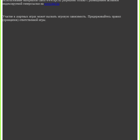
Использование материалов сайта www.kpl.kz разрешено только с размещением активной
индексируемой гиперссылки на
www.kpl.kz
Участие в азартных играх может вызвать игровую зависимость. Придерживайтесь правил
(принципов) ответственной игры.