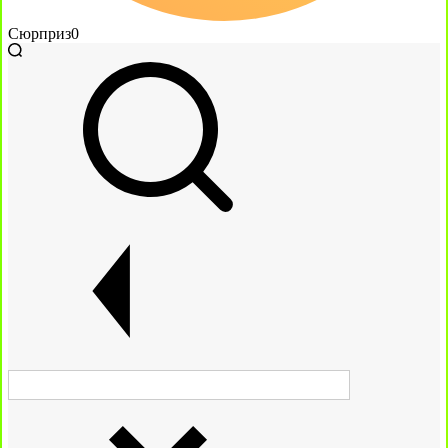
Сюрприз
0