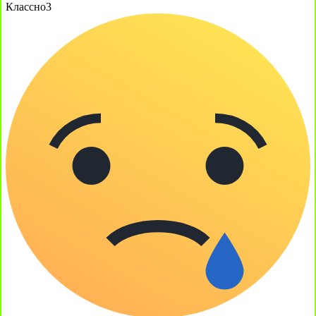
Классно
3