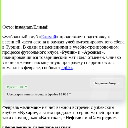
Фото: instagram/Елимай
Футбольный клуб «
Елимай
» продолжает подготовку к
весенней части сезона в рамках учебно-тренировочного сбора
в Турции. В связи с изменениями в учебно-тренировочном
процессе футбольного клуба «
Рубин
» и «
Арсенал
»,
планировавшийся товарищеский матч был отменён. Однако
это не отменяет насыщенную программу спаррингов для
команды в феврале, сообщает
kpl.kz
.
Получить бонус
→
Фрибет 10 000 ₸
Ubet дарит новым игрокам фрибет 10 000 ₸
Февраль «
Елимай
» начнёт важной встречей с узбекским
клубом «
Бухара
», а затем продолжит серию матчей против
таких команд, как «
Балтика
», «
Нефтчи
» и «
Самтредиа
».
Обновлённый календарь матчей: