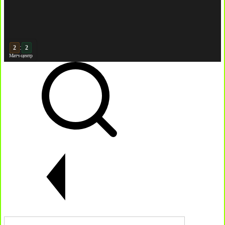
:
3
Матч-центр