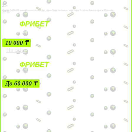
21+
Лицензии №24514359, выданной комитетом индустрии туризма Министерства культуры и спорта Республики Казахстан срок до 27 сентября
2034 года.
ФРИБЕТ
БЕЗ УСЛОВИЙ
10 000 ₸
На сайт
ФРИБЕТ
ЗА ДЕПОЗИТЫ
До 60 000 ₸