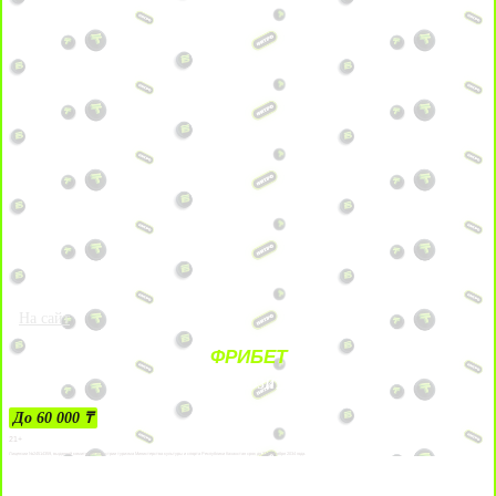
На сайт
ФРИБЕТ
ЗА ДЕПОЗИТЫ
До 60 000 ₸
21+
Лицензии №24514359, выданной комитетом индустрии туризма Министерства культуры и спорта Республики Казахстан срок до 27 сентября 2034 года.