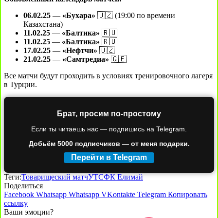
06.02.25
—
«Бухара»
🇺🇿 (19:00 по времени
Казахстана)
11.02.25
—
«Балтика»
🇷🇺
11.02.25
—
«Балтика»
🇷🇺
17.02.25
—
«Нефтчи»
🇺🇿
21.02.25
—
«Самтредиа»
🇬🇪
Все матчи будут проходить в условиях тренировочного лагеря
в Турции.
Брат, просим по-простому
Если ты читаешь нас — подпишись на Telegram.
Добьём 5000 подписчиков — от меня подарки.
Перейти в Telegram
Теги:
Товарищеский матч
УТС
ФК Елимай
Поделиться
Facebook
Whatsapp
Whatsapp
VKontakte
Telegram
Копировать
ссылку
Ваши эмоции?