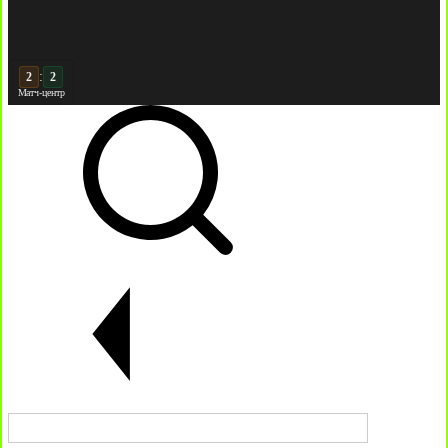
:
3
Матч-центр