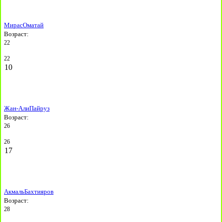
Мирас
Оматай
Возраст:
22
22
10
Жан-Али
Пайруз
Возраст:
26
26
17
Акмаль
Бахтияров
Возраст:
28