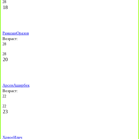
28
18
Рамазан
Оразов
Возраст:
28
28
20
Арсен
Аширбек
Возраст:
22
22
23
Хрвое
Илич