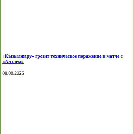
«Кызылжару» грозит техническое поражение в матче с
«Алтаем»
08.08.2026