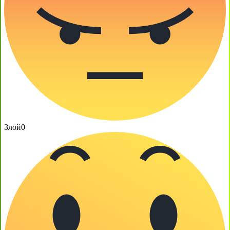
Злой
0