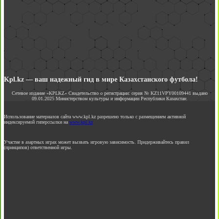
Kpl.kz — ваш надежный гид в мире Казахстанского футбола!
Сетевое издание «KPLKZ» Свидетельство о регистрации: серия № KZ11VPY00109441 выдано
09.01.2025 Министерством культуры и информации Республики Казахстан.
Использование материалов сайта www.kpl.kz разрешено только с размещением активной
индексируемой гиперссылки на
www.kpl.kz
Участие в азартных играх может вызвать игровую зависимость. Придерживайтесь правил
(принципов) ответственной игры.