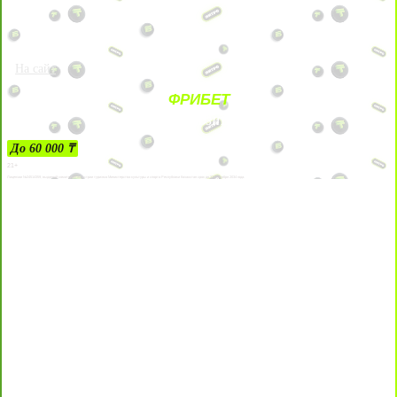
На сайт
ФРИБЕТ
ЗА ДЕПОЗИТЫ
До 60 000 ₸
21+
Лицензии №24514359, выданной комитетом индустрии туризма Министерства культуры и спорта Республики Казахстан срок до 27 сентября 2034 года.