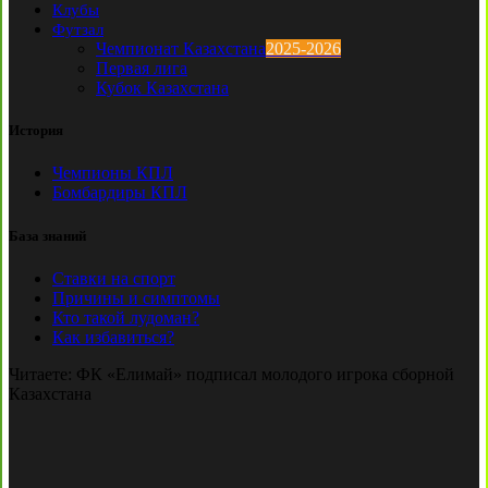
Клубы
Футзал
Чемпионат Казахстана
2025-2026
Первая лига
Кубок Казахстана
История
Чемпионы КПЛ
Бомбардиры КПЛ
База знаний
Ставки на спорт
Причины и симптомы
Кто такой лудоман?
Как избавиться?
Читаете:
ФК «Елимай» подписал молодого игрока сборной
Казахстана