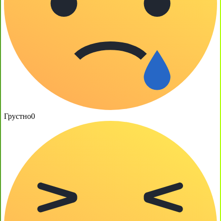
Грустно
0