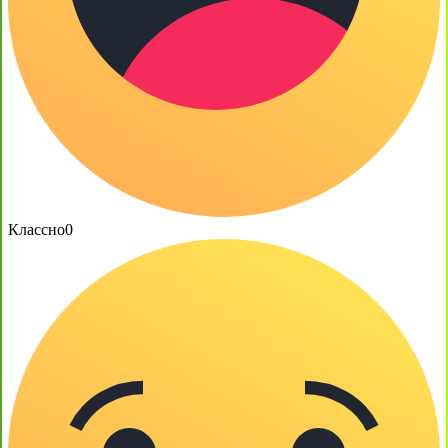
Классно
0