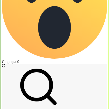
Сюрприз
0