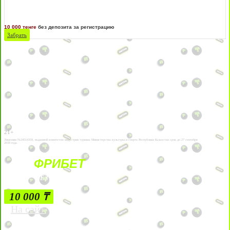
10 000 тенге
без депозита за регистрацию
Забрать
21+
Лицензии №24514359, выданной комитетом индустрии туризма Министерства культуры и спорта Республики Казахстан срок до 27 сентября
2034 года.
ФРИБЕТ
БЕЗ УСЛОВИЙ
10 000 ₸
На сайт