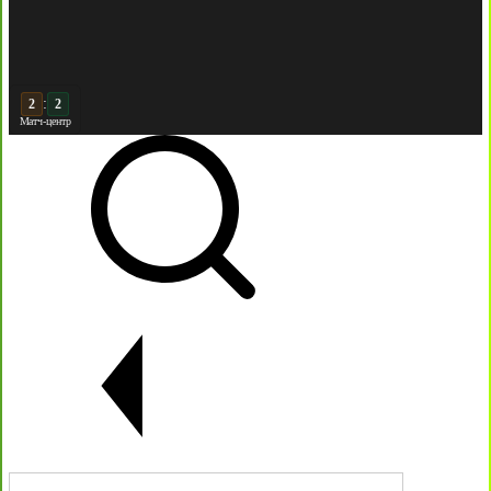
:
3
2
Матч-центр