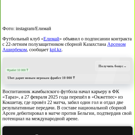
Фото: instagram/Елимай
Футбольный клуб «
Елимай
» объявил о подписании контракта
с 22-летним полузащитником сборной Казахстана
Арсеном
Аширбеком
, сообщает
kpl.kz
.
Получить бонус
→
Фрибет 10 000 ₸
Ubet дарит новым игрокам фрибет 10 000 ₸
Воспитанник жамбылского футбола начал карьеру в ФК
«Тараз», а 27 февраля 2025 года перешёл в «Окжетпес» из
Кокшетау, где провёл 22 матча, забил один гол и отдал две
результативные передачи. В составе национальной сборной
Арсен дебютировал в матче против Бельгии, подтвердив свой
потенциал на международной арене.