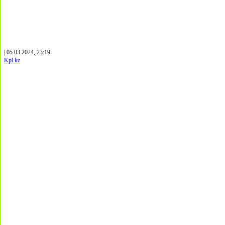
| 05.03.2024, 23:19
Kpl.kz