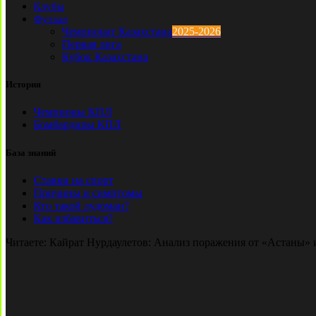
Клубы
Футзал
Чемпионат Казахстана
2025-2026
Первая лига
Кубок Казахстана
История
Чемпионы КПЛ
Бомбардиры КПЛ
База знаний
Ставки на спорт
Причины и симптомы
Кто такой лудоман?
Как избавиться?
Читаете:
Кайрат Нурдаулетов: Анализ поражения от «Астаны» и