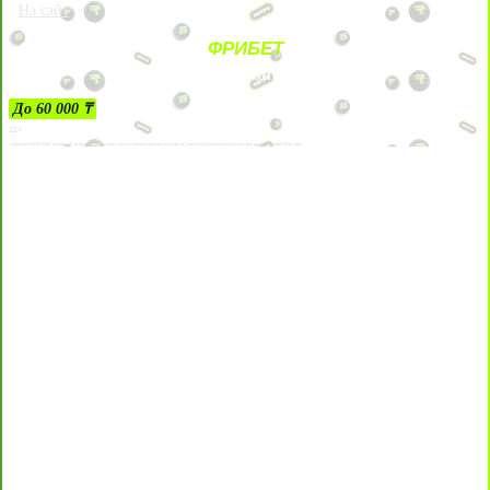
На сайт
ФРИБЕТ
ЗА ДЕПОЗИТЫ
До 60 000 ₸
21+
Лицензии №24514359, выданной комитетом индустрии туризма Министерства культуры и спорта Республики Казахстан срок до 27 сентября 2034 года.