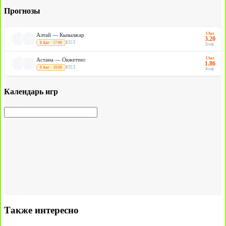
Прогнозы
Ubet
Алтай — Кызылжар
3.20
КПЛ
8 Авг · 17:00
Коэф.
Ubet
Астана — Окжетпес
1.86
КПЛ
9 Авг · 18:00
Коэф.
Календарь игр
Также интересно