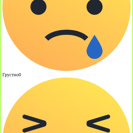
Грустно
0