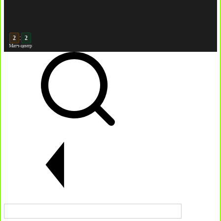
:
3
Матч-центр