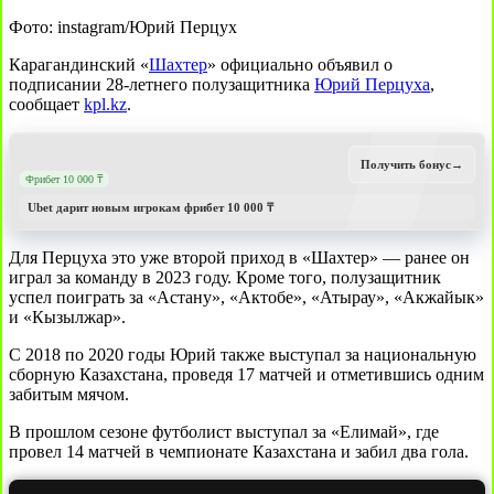
Фото: instagram/Юрий Перцух
Карагандинский «
Шахтер
» официально объявил о
подписании 28-летнего полузащитника
Юрий Перцуха
,
сообщает
kpl.kz
.
Получить бонус
→
Фрибет 10 000 ₸
Ubet дарит новым игрокам фрибет 10 000 ₸
Для Перцуха это уже второй приход в «Шахтер» — ранее он
играл за команду в 2023 году. Кроме того, полузащитник
успел поиграть за «Астану», «Актобе», «Атырау», «Акжайык»
и «Кызылжар».
С 2018 по 2020 годы Юрий также выступал за национальную
сборную Казахстана, проведя 17 матчей и отметившись одним
забитым мячом.
В прошлом сезоне футболист выступал за «Елимай», где
провел 14 матчей в чемпионате Казахстана и забил два гола.