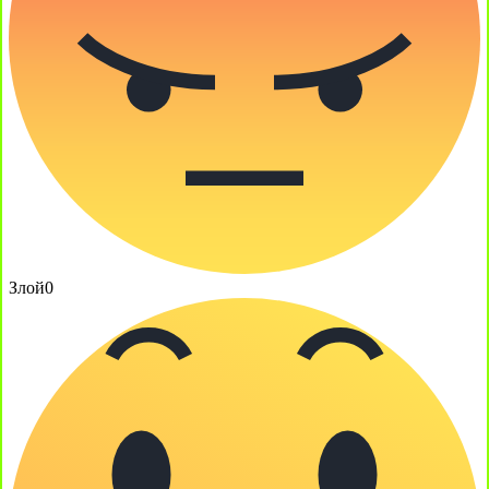
Злой
0