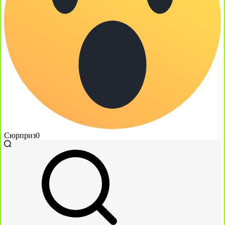
Сюрприз
0