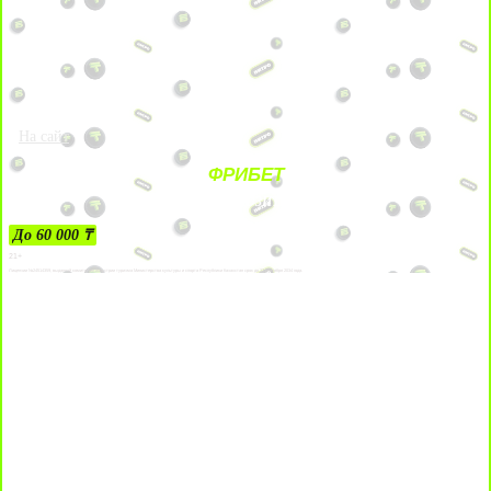
На сайт
ФРИБЕТ
ЗА ДЕПОЗИТЫ
До 60 000 ₸
21+
Лицензии №24514359, выданной комитетом индустрии туризма Министерства культуры и спорта Республики Казахстан срок до 27 сентября 2034 года.