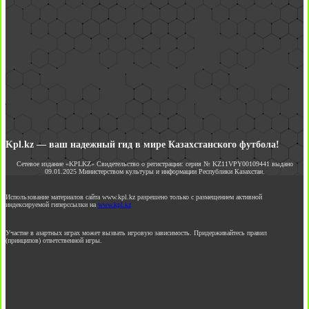
Kpl.kz — ваш надежный гид в мире Казахстанского футбола!
Сетевое издание «KPLKZ» Свидетельство о регистрации: серия № KZ11VPY00109441 выдано
09.01.2025 Министерством культуры и информации Республики Казахстан.
Использование материалов сайта www.kpl.kz разрешено только с размещением активной
индексируемой гиперссылки на
www.kpl.kz
Участие в азартных играх может вызвать игровую зависимость. Придерживайтесь правил
(принципов) ответственной игры.