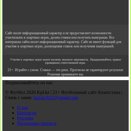
Сайт носит информационный характер и не предоставляет возможности
участвовать в азартных играх, делать ставки или получать выигрыши. Все
материалы сайта носят информационный характер. Сайт не имеет функций для
участия в азартных играх, размещения ставок или получения выигрышей.
Участие в азартных играх может вызвать игровую зависимость. Придерживайтесь правил
(принципов) ответственной игры.
21+. Играйте с умом. Ставки — это риск. Прогнозы не гарантируют результат.
Решения принимаете вы.
Подписывайтесь на нас
© Футбол 2026 Kpl.kz | 21+ Футбольный сайт Казахстана |
Связь с нами:
kpl.kz2022@gmail.com
О нас
Контакты
Реклама
Поддержка проекта