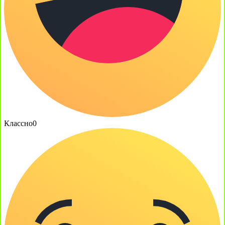
Классно
0