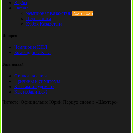
Клубы
Футзал
Чемпионат Казахстана
2025-2026
Первая лига
Кубок Казахстана
История
Чемпионы КПЛ
Бомбардиры КПЛ
База знаний
Ставки на спорт
Причины и симптомы
Кто такой лудоман?
Как избавиться?
Читаете:
Официально: Юрий Перцух снова в «Шахтере»