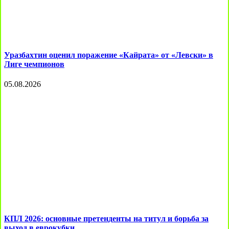
Уразбахтин оценил поражение «Кайрата» от «Левски» в
Лиге чемпионов
05.08.2026
КПЛ 2026: основные претенденты на титул и борьба за
выход в еврокубки