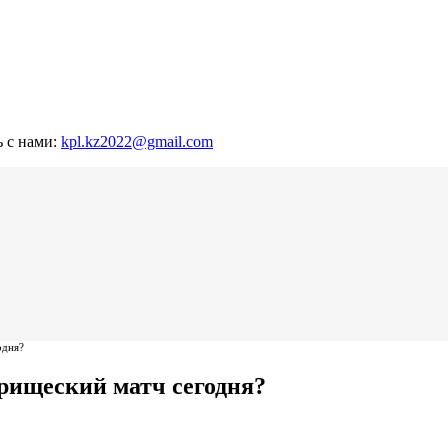
ь с нами:
kpl.kz2022@gmail.com
одня?
арищеский матч сегодня?