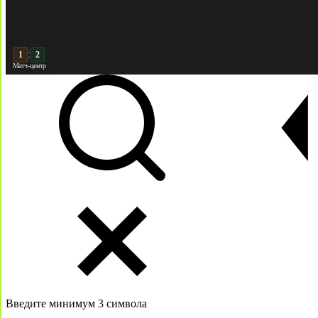
:
2
2
Матч-центр
Введите минимум 3 символа