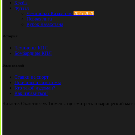
Клубы
Футзал
Чемпионат Казахстана
2025-2026
Первая лига
Кубок Казахстана
История
Чемпионы КПЛ
Бомбардиры КПЛ
База знаний
Ставки на спорт
Причины и симптомы
Кто такой лудоман?
Как избавиться?
Читаете:
Окжетпес vs Тюмень: где смотреть товарищеский матч