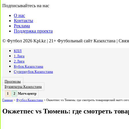
Подписывайтесь на нас
О нас
Контакты
Реклама
Поддержка проекта
© Футбол 2026 Kpl.kz | 21+ Футбольный сайт Казахстана | Связ
КПЛ
1 Лига
2 Лига
Кубок Казахстана
Суперкубок Казахстана
Прогнозы
Букмекеры Казахстана
Матч-центр
2
2
:
Главная
>
Футбол Казахстана
>
Окжетпес vs Тюмень: где смотреть товарищеский матч сег
Окжетпес vs Тюмень: где смотреть тов