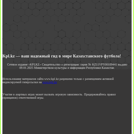
Kpl.kz — ваш надежный гид в мире Казахстанского футбола!
Сетевое издание «KPLKZ» Свидетельство о регистрации: серия № KZ11VPY00109441 выдано
09.01.2025 Министерством культуры и информации Республики Казахстан.
Использование материалов сайта www.kpl.kz разрешено только с размещением активной
индексируемой гиперссылки на
www.kpl.kz
Участие в азартных играх может вызвать игровую зависимость. Придерживайтесь правил
(принципов) ответственной игры.