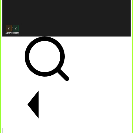
:
3
Матч-центр