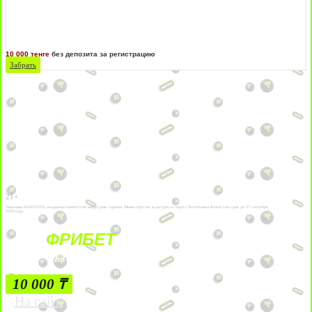
10 000 тенге
без депозита за регистрацию
Забрать
21+
Лицензии №24514359, выданной комитетом индустрии туризма Министерства культуры и спорта Республики Казахстан срок до 27 сентября
2034 года.
ФРИБЕТ
БЕЗ УСЛОВИЙ
10 000 ₸
На сайт