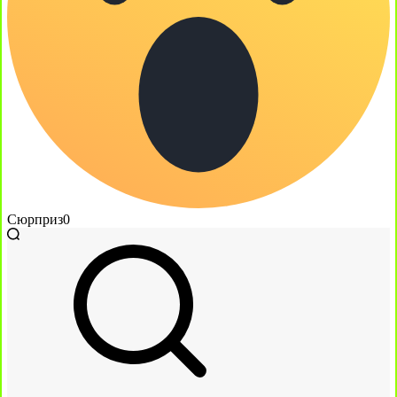
Сюрприз
0