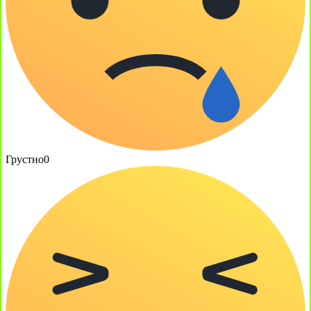
Грустно
0