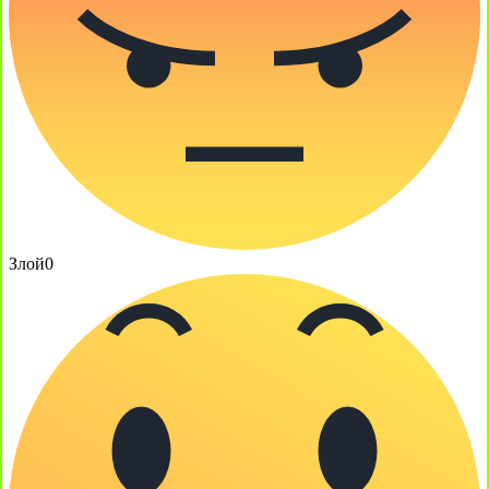
Злой
0