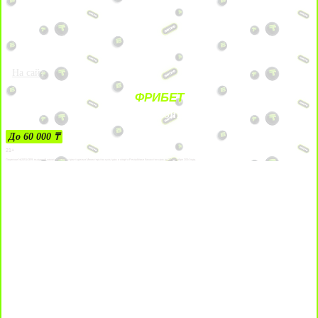
На сайт
ФРИБЕТ
ЗА ДЕПОЗИТЫ
До 60 000 ₸
21+
Лицензии №24514359, выданной комитетом индустрии туризма Министерства культуры и спорта Республики Казахстан срок до 27 сентября 2034 года.