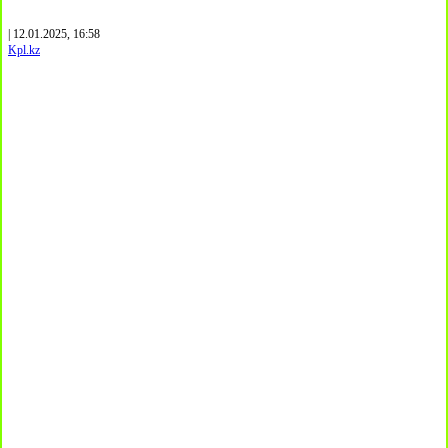
| 12.01.2025, 16:58
Kpl.kz