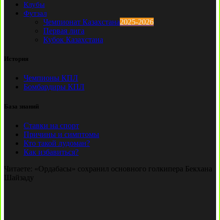
Клубы
Футзал
Чемпионат Казахстана
2025-2026
Первая лига
Кубок Казахстана
История
Чемпионы КПЛ
Бомбардиры КПЛ
База знаний
Ставки на спорт
Причины и симптомы
Кто такой лудоман?
Как избавиться?
Читаете:
«Ордабасы» сохранил основного голкипера Бекхана
Шайзаду