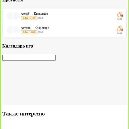
Ubet
Алтай — Кызылжар
3.20
КПЛ
8 Авг · 17:00
Коэф.
Ubet
Астана — Окжетпес
1.86
КПЛ
9 Авг · 18:00
Коэф.
Календарь игр
Также интересно