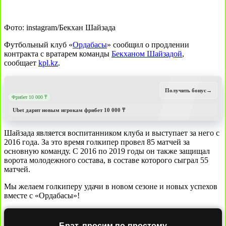
Фото: instagram/Бекхан Шайзада
Футбольный клуб «
Ордабасы
» сообщил о продлении
контракта с вратарем команды
Бекханом Шайзадой
,
сообщает
kpl.kz
.
Получить бонус
→
Фрибет 10 000 ₸
Ubet дарит новым игрокам фрибет 10 000 ₸
Шайзада является воспитанником клуба и выступает за него с
2016 года. За это время голкипер провел 85 матчей за
основную команду. С 2016 по 2019 годы он также защищал
ворота молодежного состава, в составе которого сыграл 55
матчей.
Мы желаем голкиперу удачи в новом сезоне и новых успехов
вместе с «Ордабасы»!
Брат, просим по-простому