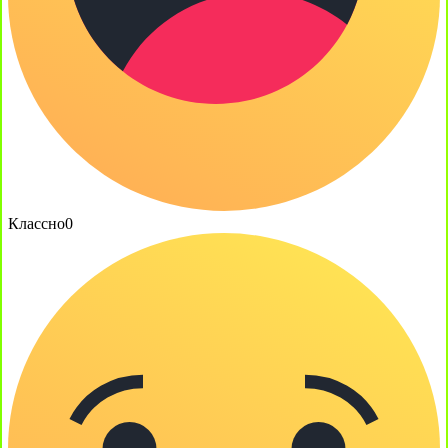
Классно
0