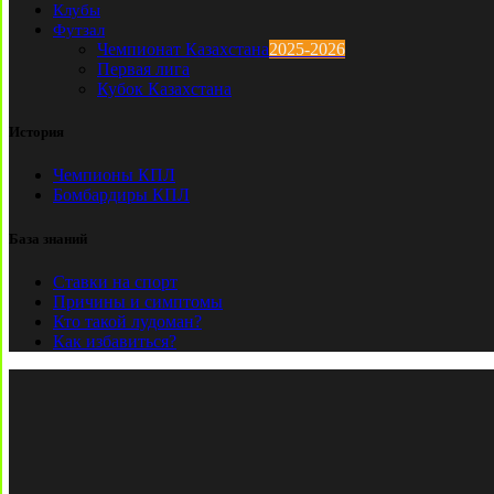
Клубы
Футзал
Чемпионат Казахстана
2025-2026
Первая лига
Кубок Казахстана
История
Чемпионы КПЛ
Бомбардиры КПЛ
База знаний
Ставки на спорт
Причины и симптомы
Кто такой лудоман?
Как избавиться?