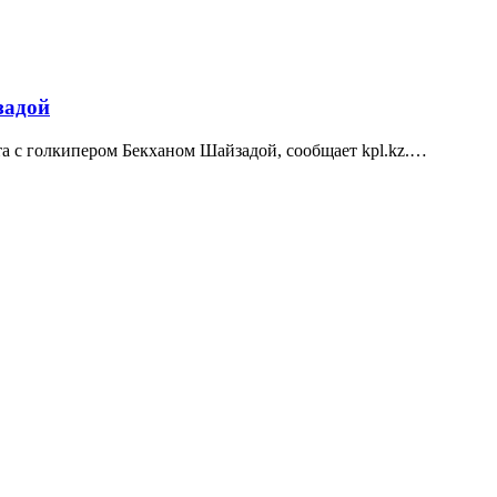
задой
а с голкипером Бекханом Шайзадой, сообщает kpl.kz.…