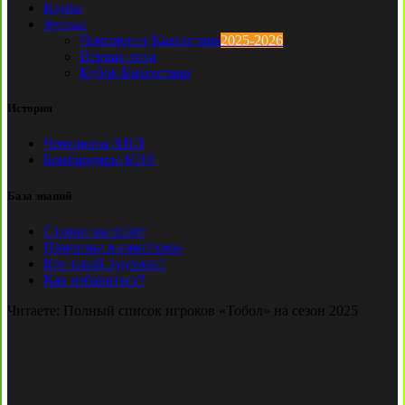
Клубы
Футзал
Чемпионат Казахстана
2025-2026
Первая лига
Кубок Казахстана
История
Чемпионы КПЛ
Бомбардиры КПЛ
База знаний
Ставки на спорт
Причины и симптомы
Кто такой лудоман?
Как избавиться?
Читаете:
Полный список игроков «Тобол» на сезон 2025