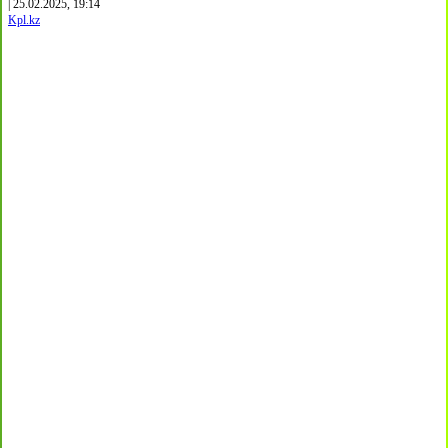
| 25.02.2025, 19:14
Kpl.kz