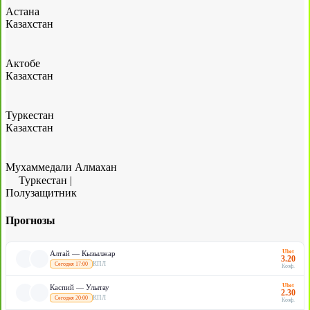
Астана
Казахстан
Актобе
Казахстан
Туркестан
Казахстан
Мухаммедали Алмахан
Туркестан
|
Полузащитник
Прогнозы
Ubet
Алтай — Кызылжар
3.20
КПЛ
Сегодня 17:00
Коэф.
Ubet
Каспий — Улытау
2.30
КПЛ
Сегодня 20:00
Коэф.