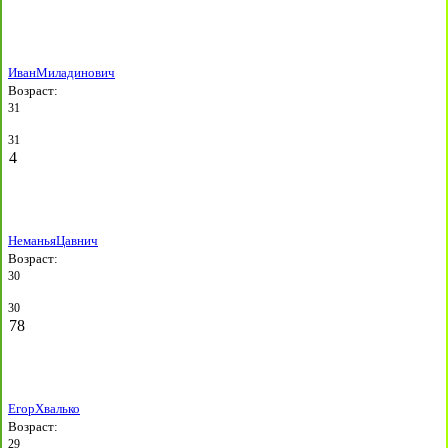
Иван
Миладинович
Возраст:
31
31
4
Неманья
Цавнич
Возраст:
30
30
78
Егор
Хвалько
Возраст:
29