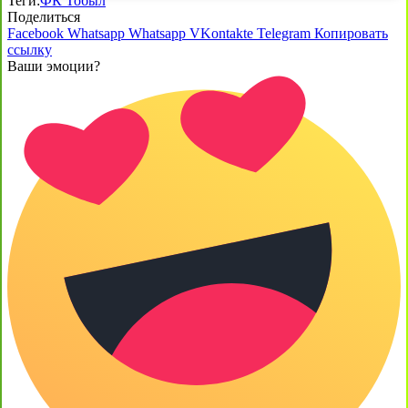
Теги:
ФК Тобыл
Поделиться
Facebook
Whatsapp
Whatsapp
VKontakte
Telegram
Копировать
ссылку
Ваши эмоции?