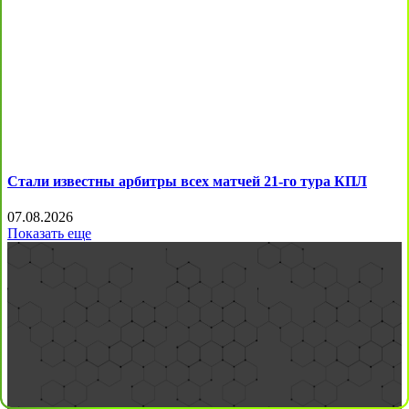
Стали известны арбитры всех матчей 21-го тура КПЛ
07.08.2026
Показать еще