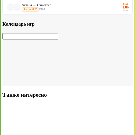
Ubet
Астана — Окжетпес
1.86
КПЛ
Завтра 18:00
Коэф.
Календарь игр
Также интересно