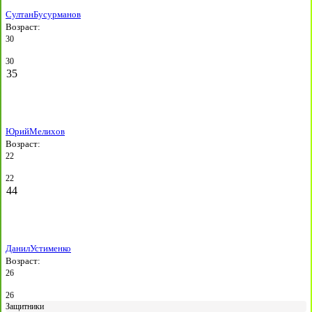
Султан
Бусурманов
Возраст:
30
30
35
Юрий
Мелихов
Возраст:
22
22
44
Данил
Устименко
Возраст:
26
26
Защитники