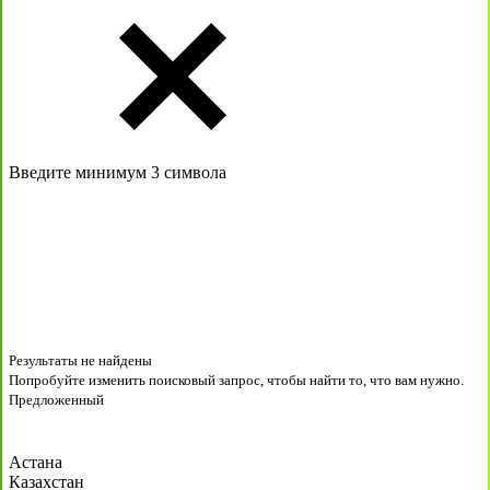
Введите минимум 3 символа
Результаты не найдены
Попробуйте изменить поисковый запрос, чтобы найти то, что вам нужно.
Предложенный
Астана
Казахстан