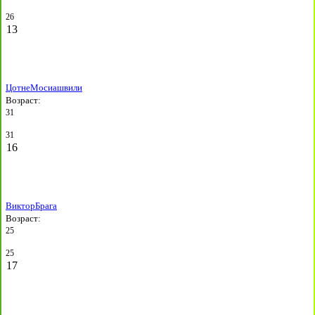
26
13
Цотне
Мосиашвили
Возраст:
31
31
16
Виктор
Брага
Возраст:
25
25
17