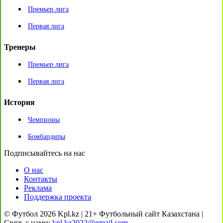
Премьер лига
Первая лига
Тренеры
Премьер лига
Первая лига
История
Чемпионы
Бомбардиры
Подписывайтесь на нас
О нас
Контакты
Реклама
Поддержка проекта
© Футбол 2026 Kpl.kz | 21+ Футбольный сайт Казахстана |
Связь с нами:
kpl.kz2022@gmail.com