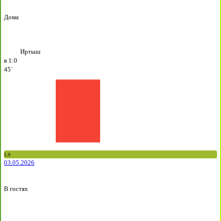
Дома
Иртыш
в
1:0
45`
5.9
03.05.2026
В гостях