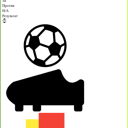
За
Против
H/A
Результат