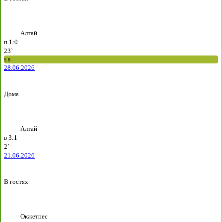
Алтай
п
1:0
23`
5.8
28.06.2026
Дома
Алтай
в
3:1
2`
21.06.2026
В гостях
Окжетпес