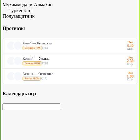
Мухаммедали Алмахан
Туркестан
|
Полузащитник
Прогнозы
Ubet
Алтай — Кызылжар
3.20
КПЛ
Сегодня 17:00
Коэф.
Ubet
Каспий — Улытау
2.30
КПЛ
Сегодня 20:00
Коэф.
Ubet
Астана — Окжетпес
1.86
КПЛ
Завтра 18:00
Коэф.
Календарь игр