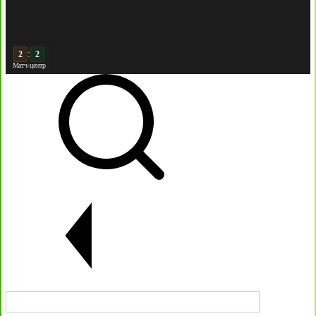
:
3
2
Матч-центр