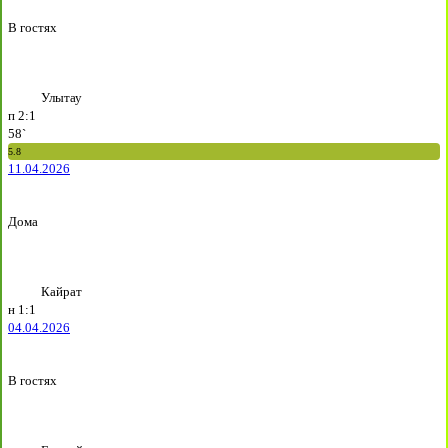
В гостях
Улытау
п
2:1
58`
5.8
11.04.2026
Дома
Кайрат
н
1:1
04.04.2026
В гостях