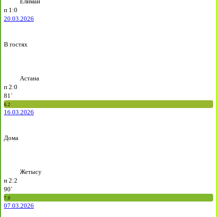
Елимай
п
1:0
20.03.2026
В гостях
Астана
п
2:0
81`
6.2
16.03.2026
Дома
Жетысу
н
2:2
90`
7.0
07.03.2026