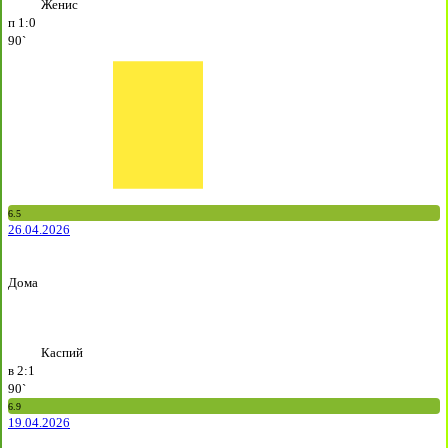
Женис
п
1:0
90`
6.5
26.04.2026
Дома
Каспий
в
2:1
90`
6.9
19.04.2026