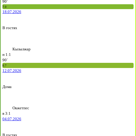
90`
7.0
18.07.2026
В гостях
Кызылжар
н
1:1
90`
6.7
12.07.2026
Дома
Окжетпес
в
3:1
04.07.2026
В гостях