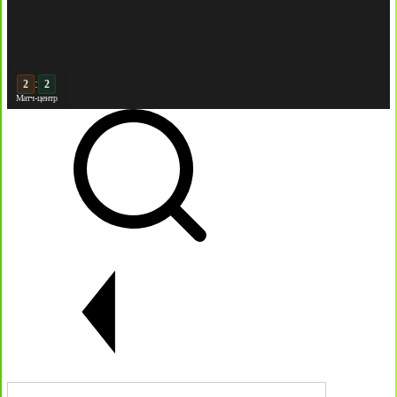
:
2
Матч-центр