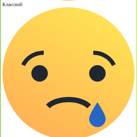
Классно
0