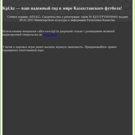
Kpl.kz — ваш надежный гид в мире Казахстанского футбола!
Сетевое издание «KPLKZ» Свидетельство о регистрации: серия № KZ11VPY00109441 выдано
09.01.2025 Министерством культуры и информации Республики Казахстан.
Использование материалов сайта www.kpl.kz разрешено только с размещением активной
индексируемой гиперссылки на
www.kpl.kz
Участие в азартных играх может вызвать игровую зависимость. Придерживайтесь правил
(принципов) ответственной игры.