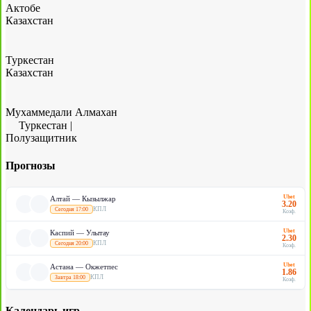
Актобе
Казахстан
Туркестан
Казахстан
Мухаммедали Алмахан
Туркестан
|
Полузащитник
Прогнозы
Ubet
Алтай — Кызылжар
3.20
КПЛ
Сегодня 17:00
Коэф.
Ubet
Каспий — Улытау
2.30
КПЛ
Сегодня 20:00
Коэф.
Ubet
Астана — Окжетпес
1.86
КПЛ
Завтра 18:00
Коэф.
Календарь игр