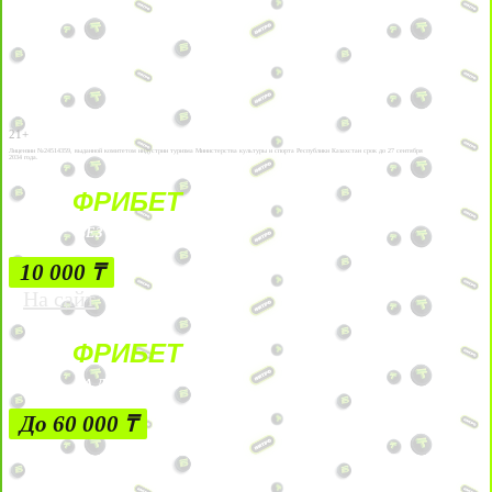
21+
Лицензии №24514359, выданной комитетом индустрии туризма Министерства культуры и спорта Республики Казахстан срок до 27 сентября
2034 года.
ФРИБЕТ
БЕЗ УСЛОВИЙ
10 000 ₸
На сайт
ФРИБЕТ
ЗА ДЕПОЗИТЫ
До 60 000 ₸