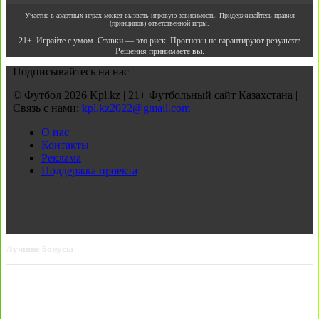
Участие в азартных играх может вызвать игровую зависимость. Придерживайтесь правил
(принципов) ответственной игры.
21+. Играйте с умом. Ставки — это риск. Прогнозы не гарантируют результат.
Решения принимаете вы.
Подписывайтесь на нас
© Футбол 2026 Kpl.kz | 21+ Футбольный сайт Казахстана |
Связь с нами:
kpl.kz2022@gmail.com
О нас
Контакты
Реклама
Поддержка проекта
Лучшие бонусы