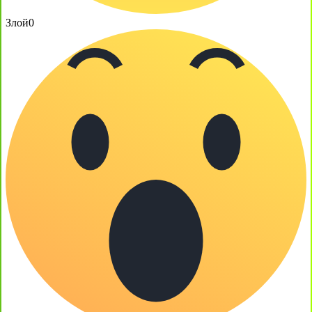
Злой
0