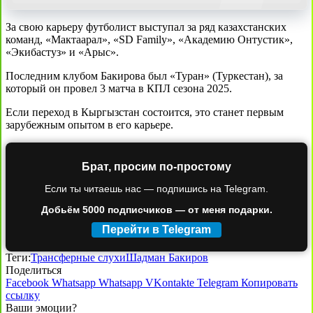
За свою карьеру футболист выступал за ряд казахстанских
команд, «Мактаарал», «SD Family», «Академию Онтустик»,
«Экибастуз» и «Арыс».
Последним клубом Бакирова был «Туран» (Туркестан), за
который он провел 3 матча в КПЛ сезона 2025.
Если переход в Кыргызстан состоится, это станет первым
зарубежным опытом в его карьере.
Брат, просим по-простому
Если ты читаешь нас — подпишись на Telegram.
Добьём 5000 подписчиков — от меня подарки.
Перейти в Telegram
Теги:
Трансферные слухи
Шадман Бакиров
Поделиться
Facebook
Whatsapp
Whatsapp
VKontakte
Telegram
Копировать
ссылку
Ваши эмоции?