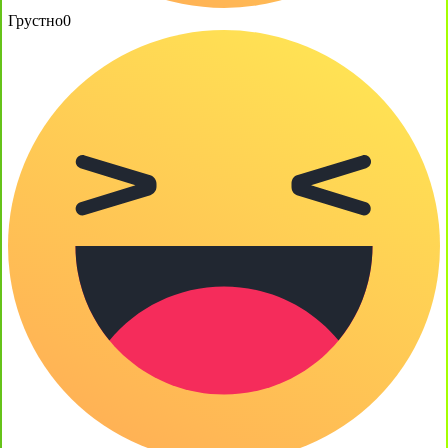
Грустно
0