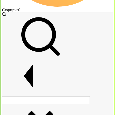
Сюрприз
0