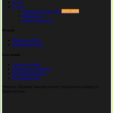
Клубы
Футзал
Чемпионат Казахстана
2025-2026
Первая лига
Кубок Казахстана
История
Чемпионы КПЛ
Бомбардиры КПЛ
База знаний
Ставки на спорт
Причины и симптомы
Кто такой лудоман?
Как избавиться?
Читаете:
Шадман Бакиров может продолжить карьеру в
Кыргызстане