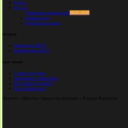
Клубы
Футзал
Чемпионат Казахстана
2025-2026
Первая лига
Кубок Казахстана
История
Чемпионы КПЛ
Бомбардиры КПЛ
База знаний
Ставки на спорт
Причины и симптомы
Кто такой лудоман?
Как избавиться?
Читаете:
«Шахтер» продлили контракт с Роджер Каньясом