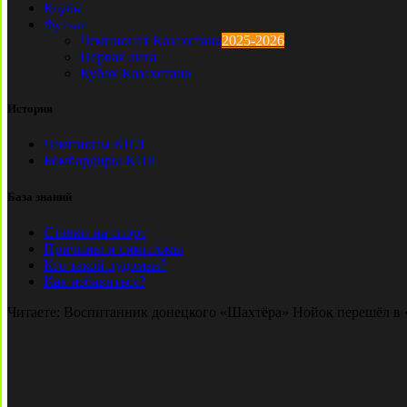
Клубы
Футзал
Чемпионат Казахстана
2025-2026
Первая лига
Кубок Казахстана
История
Чемпионы КПЛ
Бомбардиры КПЛ
База знаний
Ставки на спорт
Причины и симптомы
Кто такой лудоман?
Как избавиться?
Читаете:
Воспитанник донецкого «Шахтёра» Нойок перешёл в