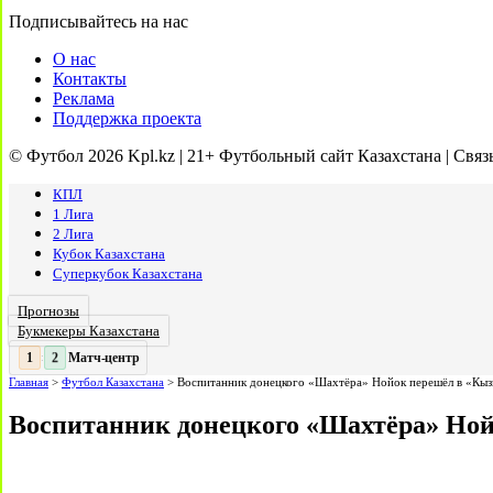
Подписывайтесь на нас
О нас
Контакты
Реклама
Поддержка проекта
© Футбол 2026 Kpl.kz | 21+ Футбольный сайт Казахстана | Связ
КПЛ
1 Лига
2 Лига
Кубок Казахстана
Суперкубок Казахстана
Прогнозы
Букмекеры Казахстана
Матч-центр
2
2
:
Главная
>
Футбол Казахстана
>
Воспитанник донецкого «Шахтёра» Нойок перешёл в «Кы
Воспитанник донецкого «Шахтёра» Но