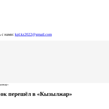
ь с нами:
kpl.kz2022@gmail.com
зылжар»
йок перешёл в «Кызылжар»