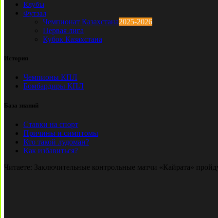
Клубы
Футзал
Чемпионат Казахстана
2025-2026
Первая лига
Кубок Казахстана
История
Чемпионы КПЛ
Бомбардиры КПЛ
База знаний
Ставки на спорт
Причины и симптомы
Кто такой лудоман?
Как избавиться?
Читаете:
Заключительные контрольные матчи «Кайрата» пройд