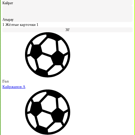
Кайрат
Атырау
1
Жёлтые карточки
1
30'
Гол
Кайржанов А