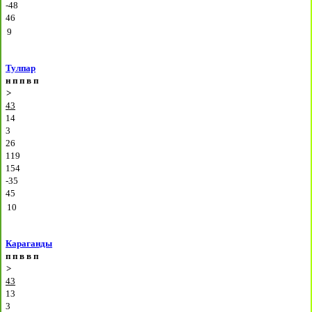
-48
46
9
Тулпар
н
п
п
в
п
>
43
14
3
26
119
154
-35
45
10
Караганды
п
п
в
в
п
>
43
13
3