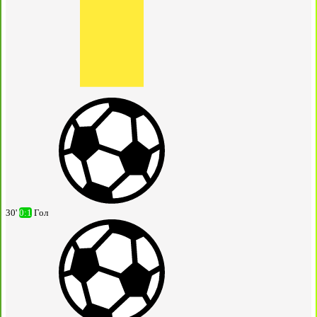
30'
0:1
Гол