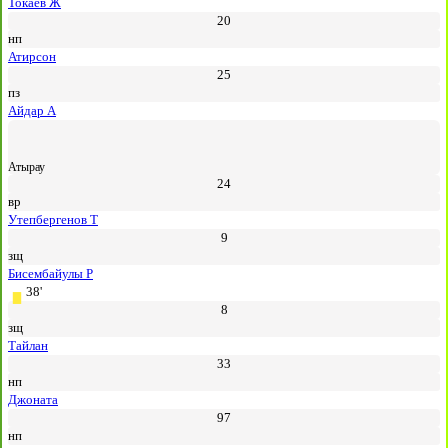
Токаев Ж
20
нп
Атирсон
25
пз
Айдар А
Атырау
24
вр
Утепбергенов Т
9
зщ
Бисембайулы Р
38'
8
зщ
Тайлан
33
нп
Джоната
97
нп