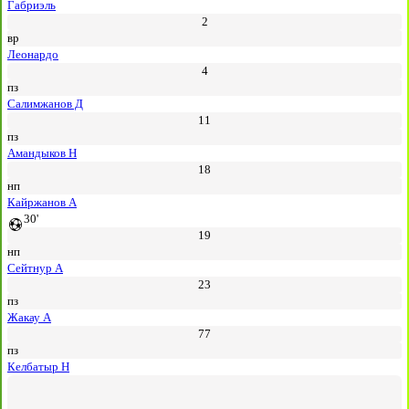
Габриэль
2
вр
Леонардо
4
пз
Салимжанов Д
11
пз
Амандыков Н
18
нп
Кайржанов А
30'
19
нп
Сейтнур А
23
пз
Жакау А
77
пз
Келбатыр Н