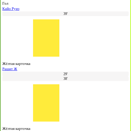
Гол
Кайо Руиз
39'
Жёлтая карточка
Рашит Ж
29'
38'
Жёлтая карточка