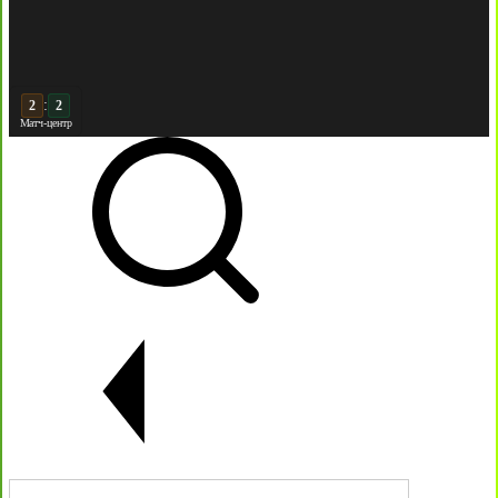
:
2
Матч-центр