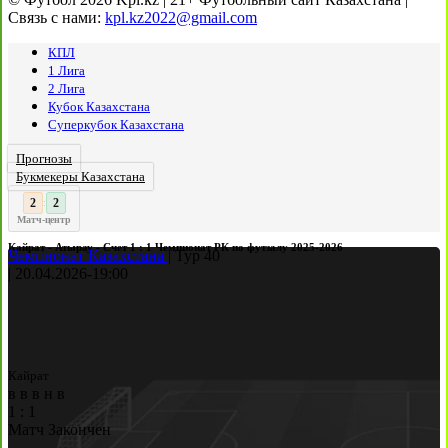
Связь с нами:
kpl.kz2022@gmail.com
КПЛ
1 Лига
2 Лига
Кубок Казахстана
Суперкубок Казахстана
Прогнозы
Букмекеры Казахстана
2
:
Матч-центр
Кайрат - Атырау - Счет 1 : 1 Чемпионат РК по футзалу 2025-2026
Чемпионат Казахстана
|
Тур 40
|
20.04.2026
-
19:00
Кайрат
в
в
в
н
в
1
:
1
Матч Закончен