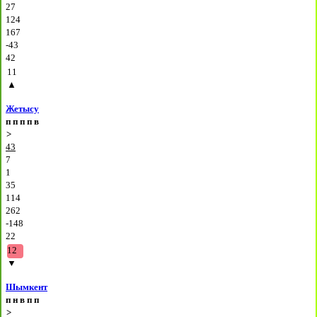
27
124
167
-43
42
11
▲
Жетысу
п
п
п
п
в
>
43
7
1
35
114
262
-148
22
12
▼
Шымкент
п
н
в
п
п
>