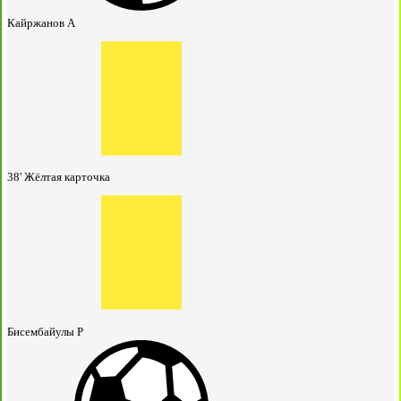
Кайржанов А
38'
Жёлтая карточка
Бисембайулы Р