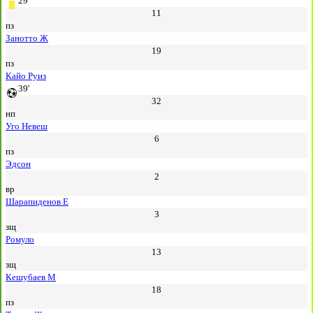
29'
11
пз
Занотто Ж
19
пз
Кайо Руиз
39'
32
нп
Уго Невеш
6
пз
Эдсон
2
вр
Шарапиденов Е
3
зщ
Ромуло
13
зщ
Кешубаев М
18
пз