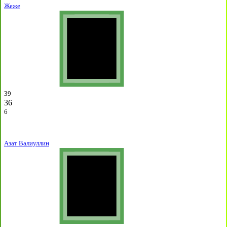
Жеже
39
36
6
Азат Валиуллин