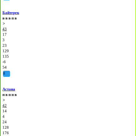
Байтерек
в
в
в
п
в
>
43
17
3
23
129
135
-6
54
8
Астана
п
в
п
п
в
>
42
14
4
24
128
176