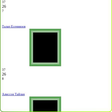
37
26
7
Талап Есениязов
37
26
8
Алиссон Тайлан