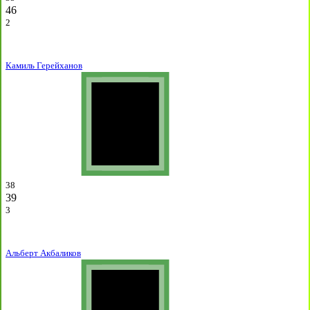
46
2
Камиль Герейханов
38
39
3
Альберт Акбаликов