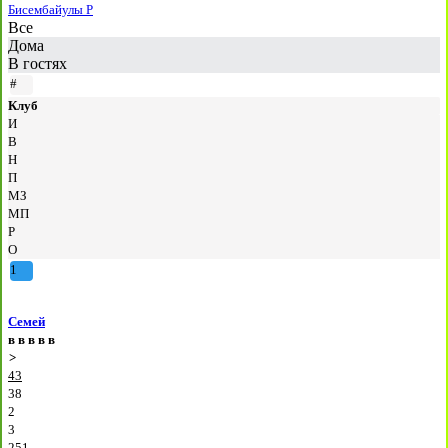
Бисембайулы Р
Все
Дома
В гостях
#
Клуб
И
В
Н
П
МЗ
МП
Р
О
1
Семей
в
в
в
в
в
>
43
38
2
3
251