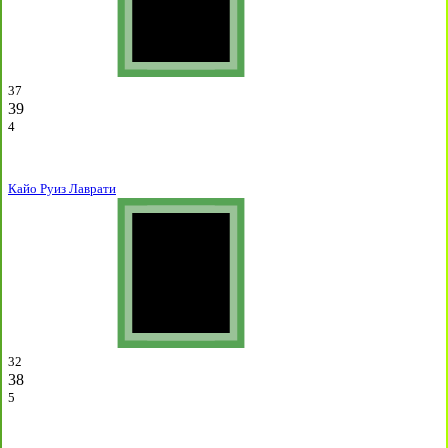
37
39
4
Кайо Руиз Лаврати
32
38
5