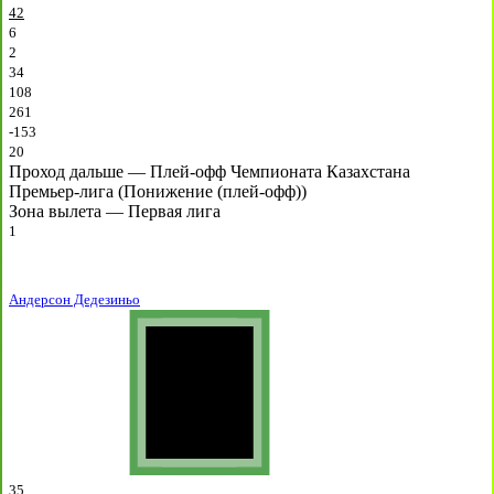
42
6
2
34
108
261
-153
20
Проход дальше — Плей-офф Чемпионата Казахстана
Премьер-лига (Понижение (плей-офф))
Зона вылета — Первая лига
1
Андерсон Дедезиньо
35