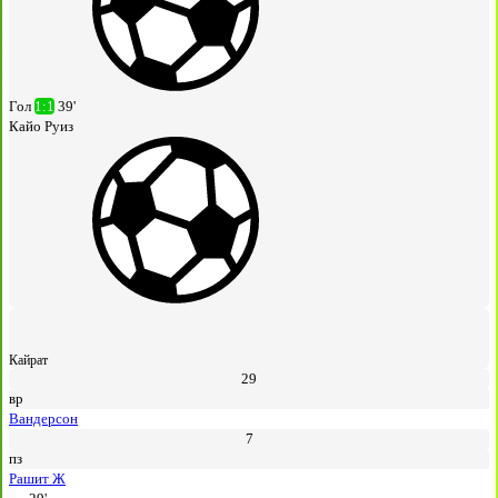
Гол
1:1
39'
Кайо Руиз
Кайрат
29
вр
Вандерсон
7
пз
Рашит Ж