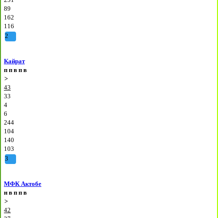
89
162
116
2
Кайрат
п
п
в
п
в
>
43
33
4
6
244
104
140
103
3
МФК Актобе
н
в
п
п
в
>
42