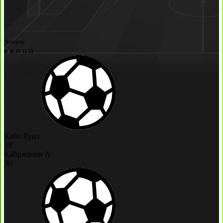
Атырау
в
в
п
п
п
Кайо Руиз
39'
Кайржанов А
30'